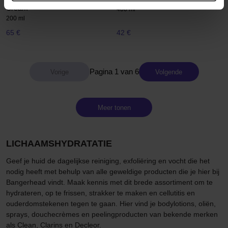
Cream
400 ml
200 ml
65 €
42 €
Pagina 1 van 6
Volgende
Meer tonen
LICHAAMSHYDRATATIE
Geef je huid de dagelijkse reiniging, exfoliëring en vocht die het
nodig heeft met behulp van alle geweldige producten die je hier bij
Bangerhead vindt. Maak kennis met dit brede assortiment om te
hydrateren, op te frissen, strakker te maken en cellutitis en
ouderdomstekenen tegen te gaan. Hier vind je bodylotions, oliën,
sprays, douchecrèmes en peelingproducten van bekende merken
als Clean, Clarins en Decleor.