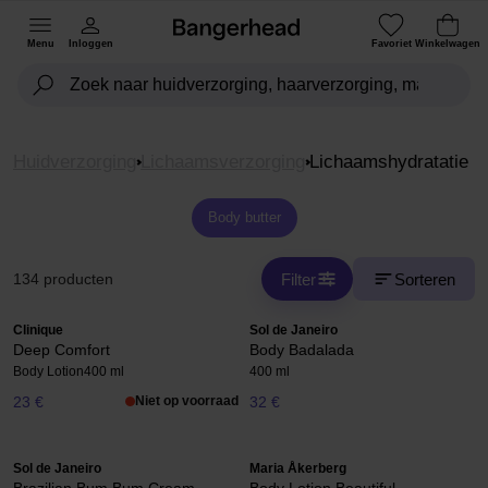
Menu
Inloggen
Favoriet
Winkelwagen
Huidverzorging
Lichaamsverzorging
Lichaamshydratatie
Body butter
Filter
Sorteren
134 producten
Clinique
Sol de Janeiro
Deep Comfort
Body Badalada
Body Lotion
400 ml
400 ml
23 €
Niet op voorraad
32 €
Sol de Janeiro
Maria Åkerberg