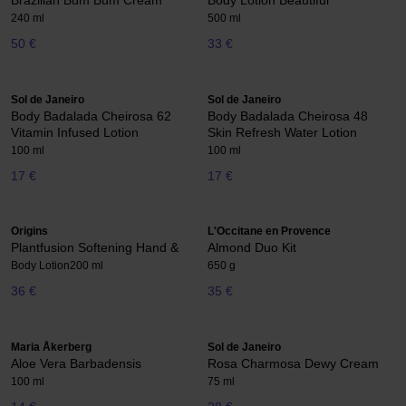
Brazilian Bum Bum Cream
Body Lotion Beautiful
240 ml
500 ml
50 €
33 €
Sol de Janeiro
Sol de Janeiro
Body Badalada Cheirosa 62
Body Badalada Cheirosa 48
Vitamin Infused Lotion
Skin Refresh Water Lotion
100 ml
100 ml
17 €
17 €
Origins
L'Occitane en Provence
Plantfusion Softening Hand &
Almond Duo Kit
Body Lotion
200 ml
650 g
36 €
35 €
Maria Åkerberg
Sol de Janeiro
Aloe Vera Barbadensis
Rosa Charmosa Dewy Cream
100 ml
75 ml