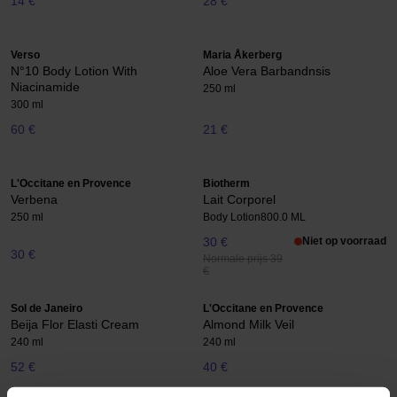
14 €
28 €
Verso
Maria Åkerberg
N°10 Body Lotion With
Aloe Vera Barbandnsis
Niacinamide
250 ml
300 ml
60 €
21 €
L'Occitane en Provence
Biotherm
Verbena
Lait Corporel
250 ml
Body Lotion
800.0 ML
30 €
Niet op voorraad
30 €
Normale prijs 39
€
Sol de Janeiro
L'Occitane en Provence
Beija Flor Elasti Cream
Almond Milk Veil
240 ml
240 ml
52 €
40 €