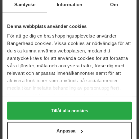
Samtycke
Information
Om
Sol de Janeiro
Maria Åkerberg
Bom Dia Bright Cream
Body Lotion
75 ml
250 ml
Denna webbplats använder cookies
28 €
19 €
För att ge dig en bra shoppingupplevelse använder
Bangerhead cookies. Vissa cookies är nödvändiga för att
Fugazzi
Bodyologist
du ska kunna använda webbplatsen, medan ditt
Angel Dust
Night Glove Regenerating
samtycke krävs för att använda cookies för att förbättra
Body Lotion
250 ml
Body Cream
250 ml
våra tjänster, mäta och analysera trafik, förse dig med
42 €
Niet op voorraad
49 €
relevant och anpassat innehåll/annonser samt för att
aktivera funktioner som används på sociala medier
media (kan innefatta behandling av personuppgifter).
Nuxe
Maria Åkerberg
Body Reve De Thé Moisturising
Royal
Data som samlas in delas med cookieleverantören.
Milk
Body Cream
250 ml
Genom att trycka på "Tillåt alla cookies" accepterar du
400 ml
alla cookies, medan du under "Detaljer" kan anpassa
Tillåt alla cookies
34 €
29 €
användningen av cookies. Du kan när som helst återkalla
ditt samtycke. För mer information se vår Cookie Policy
Anpassa
samt vår Integritetspolicy.
Clarins
Nuxe
Body Firming Extra-Firming
Comforting