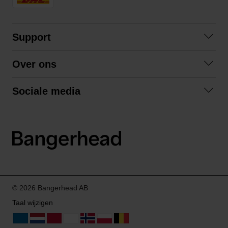
Support
Contact opnemen
Over ons
Veelgestelde vragen
Over ons
Algemene voorwaarden
Sociale media
Samenwerken
Retourneren
Facebook
Verzending
Privacybeleid
Instagram
LinkedIn
© 2026 Bangerhead AB
Taal wijzigen