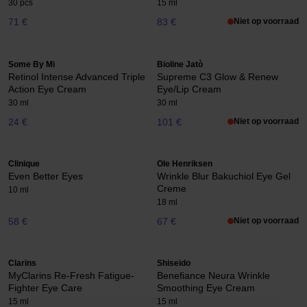
30 pcs
15 ml
71 €
83 €
Niet op voorraad
Some By Mi
Bioline Jatò
Retinol Intense Advanced Triple
Supreme C3 Glow & Renew
Action Eye Cream
Eye/Lip Cream
30 ml
30 ml
24 €
101 €
Niet op voorraad
Clinique
Ole Henriksen
Even Better Eyes
Wrinkle Blur Bakuchiol Eye Gel
Creme
10 ml
18 ml
58 €
67 €
Niet op voorraad
Clarins
Shiseido
MyClarins Re-Fresh Fatigue-
Benefiance Neura Wrinkle
Fighter Eye Care
Smoothing Eye Cream
15 ml
15 ml