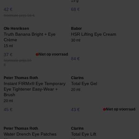
15 g
42 €
68 €
Normale prijs 55 €
Ole Henriksen
Babor
Truth Banana Bright + Eye
HSR Lifting Eye Cream
Crème
30 ml
15 ml
37 €
Niet op voorraad
84 €
Normale prijs 55
€
Peter Thomas Roth
Clarins
Instant FIRMx® Eye Temporary
Total Eye Gel
Eye Tightener Easy-Wear +
20 ml
Brush
20 ml
45 €
43 €
Niet op voorraad
Peter Thomas Roth
Clarins
Water Drench Eye Patches
Total Eye Lift