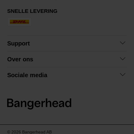
SNELLE LEVERING
Support
Veelgestelde vragen
Over ons
Algemene voorwaarden
Over ons
Retourneren
Sociale media
Samenwerken
Privacybeleid
Facebook
Verzending
Instagram
LinkedIn
© 2026 Bangerhead AB