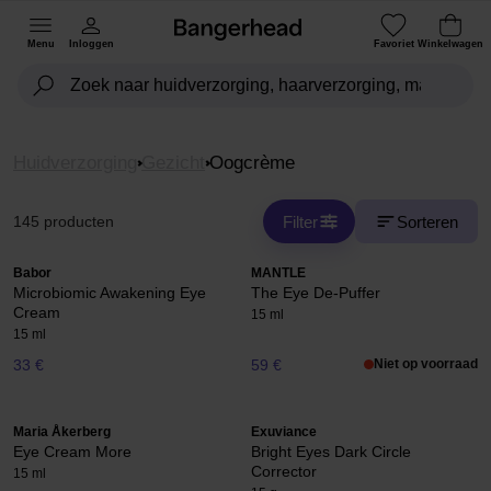
Menu
Inloggen
Favoriet
Winkelwagen
Huidverzorging
Gezicht
Oogcrème
Filter
Sorteren
145 producten
Babor
MANTLE
Microbiomic Awakening Eye
The Eye De-Puffer
Cream
15 ml
15 ml
33 €
59 €
Niet op voorraad
Maria Åkerberg
Exuviance
Eye Cream More
Bright Eyes Dark Circle
Corrector
15 ml