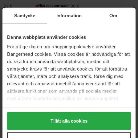
22 €
Niet op voorraad
95 €
Samtycke
Information
Om
L'Oréal Paris
Exuviance
Revitalift
Age Reverse Eye Contour
Denna webbplats använder cookies
15 ml
15 g
12 €
Niet op voorraad
80 €
För att ge dig en bra shoppingupplevelse använder
Bangerhead cookies. Vissa cookies är nödvändiga för att
du ska kunna använda webbplatsen, medan ditt
FILORGA
Mizon
samtycke krävs för att använda cookies för att förbättra
Optim-Eyes
Only One Eye Cream For Face
våra tjänster, mäta och analysera trafik, förse dig med
15 ml
30 ml
relevant och anpassat innehåll/annonser samt för att
55 €
Niet op voorraad
7 €
aktivera funktioner som används på sociala medier
media (kan innefatta behandling av personuppgifter).
Maria Åkerberg
Bioeffect
Data som samlas in delas med cookieleverantören.
Eye Balm
EGF Power Eye Cream
Genom att trycka på "Tillåt alla cookies" accepterar du
10 ml
15 ml
alla cookies, medan du under "Detaljer" kan anpassa
Tillåt alla cookies
25 €
164 €
användningen av cookies. Du kan när som helst återkalla
ditt samtycke. För mer information se vår Cookie Policy