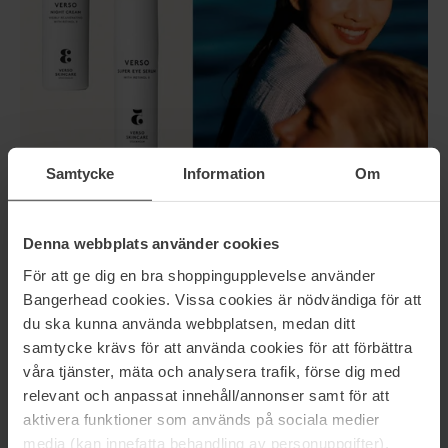
Samtycke
Information
Om
Denna webbplats använder cookies
Producten die Verso’s geavanceerde vitamine A
För att ge dig en bra shoppingupplevelse använder
bevatten
Bangerhead cookies. Vissa cookies är nödvändiga för att
du ska kunna använda webbplatsen, medan ditt
Verso N°4 Super Fa
cial Serum With Retinol
8
samtycke krävs för att använda cookies för att förbättra
Dankzij Retinol 8 geeft dit serum de huid zichtbaar meer
våra tjänster, mäta och analysera trafik, förse dig med
stevigheid, een gladdere textuur en een mooie glow –
relevant och anpassat innehåll/annonser samt för att
zonder irritatie.
aktivera funktioner som används på sociala medier
media (kan innefatta behandling av personuppgifter).