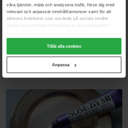
våra tjänster, mäta och analysera trafik, förse dig med
Stap 2: Herstel & hydratatie
relevant och anpassat innehåll/annonser samt för att
aktivera funktioner som används på sociala medier
In deze stap geef je de huid wat ze nodig heeft om te
media (kan innefatta behandling av personuppgifter).
herstellen en sterker te worden.
Data som samlas in delas med cookieleverantören.
Genom att trycka på "Tillåt alla cookies" accepterar du
Beta Panthenol Repair Serum
is een intens hydraterend
alla cookies, medan du under "Detaljer" kan anpassa
Tillåt alla cookies
serum dat helpt de huidbarrière te herstellen en roodheid
användningen av cookies. Du kan när som helst återkalla
te verminderen. Dankzij panthenol en bètaglucaan
ditt samtycke. För mer information se vår Cookie Policy
kalmeert en verzorgt het de huid – perfect voor de
Anpassa
samt vår Integritetspolicy.
gevoelige huid.