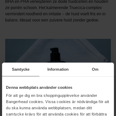
BHA en PHA verwijderen ze dode huidcellen en houden
ze poriën schoon. Het kalmerende Truecica-complex
vermindert roodheid en irritatie – de huid voelt fris en in
balans. Ideaal voor een zuivere huid zonder gedoe.
Samtycke
Information
Om
Denna webbplats använder cookies
För att ge dig en bra shoppingupplevelse använder
Bangerhead cookies. Vissa cookies är nödvändiga för att
du ska kunna använda webbplatsen, medan ditt
samtycke krävs för att använda cookies för att förbättra