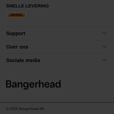
SNELLE LEVERING
Support
Veelgestelde vragen
Over ons
Algemene voorwaarden
Over ons
Retourneren
Sociale media
Samenwerken
Privacybeleid
Facebook
Verzending
Instagram
LinkedIn
© 2026 Bangerhead AB