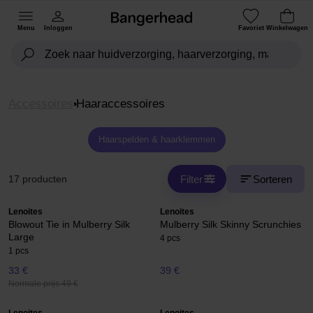
Menu
Inloggen
Favoriet
Winkelwagen
Accessoires
Haaraccessoires
Haarspelden & haarklemmen
Filter
Sorteren
17 producten
Lenoites
Lenoites
Blowout Tie in Mulberry Silk
Mulberry Silk Skinny Scrunchies
Large
4 pcs
1 pcs
33 €
39 €
Normale prijs 49 €