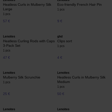
Lenoites
Lenoites
Heatless Curls in Mulberry Silk
Eco-friendly French Hair Pin
Large
1 pcs
1 pcs
57 €
9 €
Lenoites
ghd
Heatless Curling Rods with Caps
Clips sort
3-Pack Set
1 pcs
1 pcs
47 €
4 €
Lenoites
Lenoites
Mulberry Silk Scrunchie
Heatless Curls in Mulberry Silk
Medium
1 pcs
1 pcs
25 €
50 €
Lenoites
Lenoites