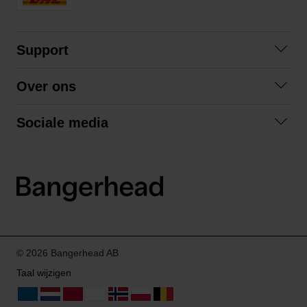
Support
Contact opnemen
Over ons
Veelgestelde vragen
Over ons
Algemene voorwaarden
Sociale media
Samenwerken
Retourneren
Facebook
Verzending
Privacybeleid
Instagram
LinkedIn
© 2026 Bangerhead AB
Taal wijzigen