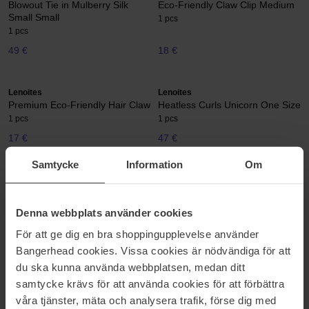
Blowout Tie in Mulberry Silk
Eco-Friendly Claw Clip Medium
Small Small
1 pcs
1 pcs
49 €
18 €
Lenoites
Lenoites
Premium Eco-Friendly Hair Claw
Heatless Curls Unicorn One Size
1 pcs
1 pcs
17 €
47 €
Samtycke
Information
Om
Lenoites
Lenoites
Heatless Curls in Mulberry Silk
Mulberry Silk Pillowcase
Small
1 pcs
Denna webbplats använder cookies
1 pcs
För att ge dig en bra shoppingupplevelse använder
47 €
92 €
Niet op voorraad
Bangerhead cookies. Vissa cookies är nödvändiga för att
du ska kunna använda webbplatsen, medan ditt
Lenoites
Lenoites
samtycke krävs för att använda cookies för att förbättra
Eco-Friendly Flat Hair Clip
Claw Clip Medium Limited
våra tjänster, mäta och analysera trafik, förse dig med
Edition
1 pcs