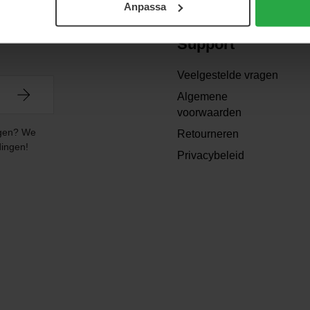
Anpassa
Support
Veelgestelde vragen
Algemene
voorwaarden
angen? We
Retourneren
dingen!
Privacybeleid