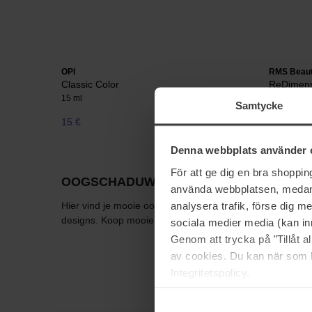
OPI
RMS Beau
Classic Color
ReDimens
15 ml
6,5 g
Samtycke
15 €
40 €
Denna webbplats använder 
För att ge dig en bra shoppi
OOGSCHADUWPALETTE
använda webbplatsen, medan d
analysera trafik, förse dig 
Hier vind je mooie oogschaduwpaletten van een aantal t
designs. Koop mooie paletten van merken als theBalm, L
sociala medier media (kan in
Genom att trycka på "Tillåt 
av cookies. Du kan när som h
Integritetspolicy.