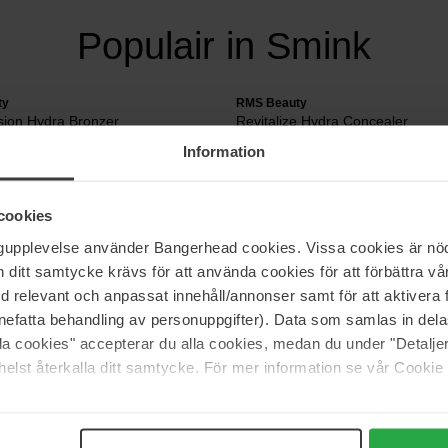
Populair in Smink
ty
RMS Beauty
ion Hydra Bronzer
Revitalize Hydra Concealer
5 ml
Information
38 €
cookies
ngupplevelse använder Bangerhead cookies. Vissa cookies är nöd
itt samtycke krävs för att använda cookies för att förbättra vår
med relevant och anpassat innehåll/annonser samt för att aktiver
oonaangevende merken. Oogschaduw is hier bij Bangerhead natuurlijk ve
oreal, NYX, Pixi en vele anderen!
nefatta behandling av personuppgifter). Data som samlas in del
alla cookies" accepterar du alla cookies, medan du under "Detal
elst återkalla ditt samtycke. För mer information se vår Cookie