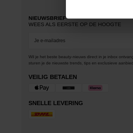
NIEUWSBRIEF
WEES ALS EERSTE OP DE HOOGTE
Wil je het beste beauty-nieuws direct in je inbox ontv
sturen je de nieuwste trends, tips en exclusieve aanbie
VEILIG BETALEN
SNELLE LEVERING