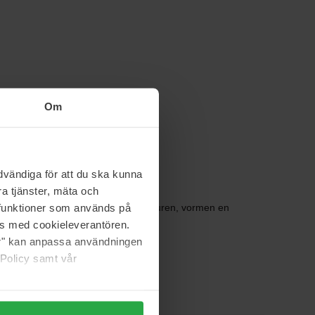
Om
vändiga för att du ska kunna
a tjänster, mäta och
a funktioner som används på
rkrijgbaar in tal van prachtige kleuren, vormen en
as med cookieleverantören.
jer" kan anpassa användningen
 Policy samt vår