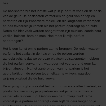
bes.
De basisnoten zijn het laatste wat je in je parfum voelt en de basis
van de geur. De basisnoten versterken de geur van de top en
hartnoten en zijn zwaardere moleculen die langzaam verdampen
en pas tevoorschijn komen als het parfum opdroogt op de huid.
Noten die hier vaak worden aangetroffen zijn muskus, sandelhout,
vanille, balsem, hars en mos. Hoe moet ik mijn parfum
aanbrengen?
Het is een kunst om je parfum aan te brengen. De reden waarom
parfums het vaakst in de hals en op de polsen worden
aangebracht, is dat we op deze plaatsen pulsatiepunten hebben
die het parfum verwarmen, waardoor het voortdurend geur kan
blijven afgeven. Na het aanbrengen van het parfum is het
gebruikelijk om de polsen tegen elkaar te wrijven, waardoor
wrijving ontstaat die de huid verwarmt.
De wrijving zorgt ervoor dat het parfum zijn ware effect verliest, in
plaats daarvan spray je je parfum en laat je het zitten zonder
verder iets te doen. Tip. Gebruik een parfumvrije huidcrème
voordat je je parfum aanbrengt - dan blijft de geur langer op je
huid hangen. De geur van een parfum kan na een zeer lange tijd