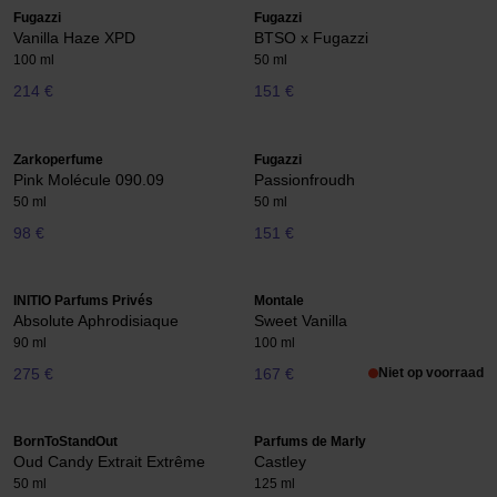
Fugazzi
Fugazzi
Vanilla Haze XPD
BTSO x Fugazzi
100 ml
50 ml
214 €
151 €
Zarkoperfume
Fugazzi
Pink Molécule 090.09
Passionfroudh
50 ml
50 ml
98 €
151 €
INITIO Parfums Privés
Montale
Absolute Aphrodisiaque
Sweet Vanilla
90 ml
100 ml
275 €
167 €
Niet op voorraad
BornToStandOut
Parfums de Marly
Oud Candy Extrait Extrême
Castley
50 ml
125 ml