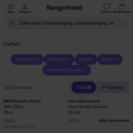
Menu
Inloggen
Favoriet
Winkelwagen
Parfum
Damesparfum
Herenparfum
Uniseks
Bodymist
Meer subcategorieën +
Filter
Sorteren
1320 producten
INITIO Parfums Privés
Yves Saint Laurent
Side Effect
Libre Vanille Couture
90 ml
50.0 ML
204 €
149 €
Niet op voorraad
Normale prijs 275 €