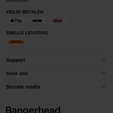
aanbiedingen!
VEILIG BETALEN
SNELLE LEVERING
Support
Contact opnemen
Over ons
Veelgestelde vragen
Over ons
Algemene voorwaarden
Sociale media
Samenwerken
Retourneren
Facebook
Verzending
Privacybeleid
Instagram
LinkedIn