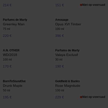
214 €
151 €
Niet op voorraad
Parfums de Marly
Amouage
Greenley Man
Opus XVI Timber
75 ml
100 ml
220 €
396 €
A.N. OTHER
Parfums de Marly
WD/2018
Valaya Exclusif
100 ml
30 ml
170 €
190 €
BornToStandOut
Goldfield & Banks
Drunk Maple
Rose Magnitude
50 ml
100 ml
195 €
229 €
Niet op voorraad