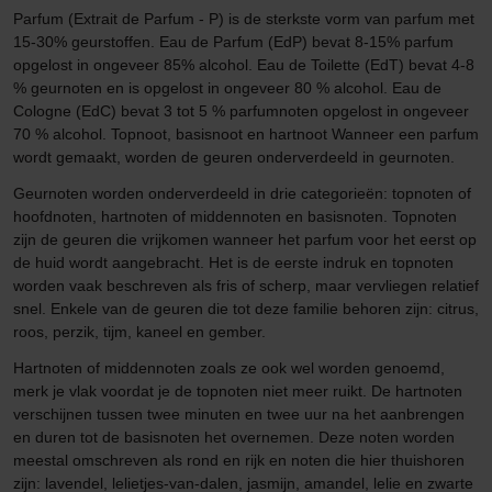
Parfum (Extrait de Parfum - P) is de sterkste vorm van parfum met
15-30% geurstoffen. Eau de Parfum (EdP) bevat 8-15% parfum
opgelost in ongeveer 85% alcohol. Eau de Toilette (EdT) bevat 4-8
% geurnoten en is opgelost in ongeveer 80 % alcohol. Eau de
Cologne (EdC) bevat 3 tot 5 % parfumnoten opgelost in ongeveer
70 % alcohol. Topnoot, basisnoot en hartnoot Wanneer een parfum
wordt gemaakt, worden de geuren onderverdeeld in geurnoten.
Geurnoten worden onderverdeeld in drie categorieën: topnoten of
hoofdnoten, hartnoten of middennoten en basisnoten. Topnoten
zijn de geuren die vrijkomen wanneer het parfum voor het eerst op
de huid wordt aangebracht. Het is de eerste indruk en topnoten
worden vaak beschreven als fris of scherp, maar vervliegen relatief
snel. Enkele van de geuren die tot deze familie behoren zijn: citrus,
roos, perzik, tijm, kaneel en gember.
Hartnoten of middennoten zoals ze ook wel worden genoemd,
merk je vlak voordat je de topnoten niet meer ruikt. De hartnoten
verschijnen tussen twee minuten en twee uur na het aanbrengen
en duren tot de basisnoten het overnemen. Deze noten worden
meestal omschreven als rond en rijk en noten die hier thuishoren
zijn: lavendel, lelietjes-van-dalen, jasmijn, amandel, lelie en zwarte