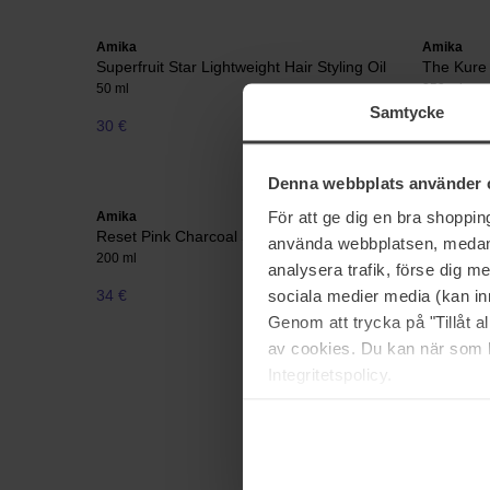
Amika
Amika
Superfruit Star Lightweight Hair Styling Oil
The Kure
50 ml
250 ml
Samtycke
30 €
40 €
Denna webbplats använder 
För att ge dig en bra shoppi
Amika
Amika
Reset Pink Charcoal Scalp Cleansing Oil
The Kure
använda webbplatsen, medan d
200 ml
275 ml
analysera trafik, förse dig 
sociala medier media (kan in
34 €
30 €
Genom att trycka på "Tillåt 
av cookies. Du kan när som h
Integritetspolicy.