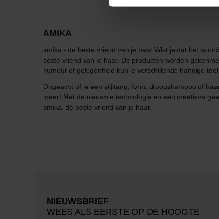
AMIKA
amika - de beste vriend van je haar Wist je dat het woor
beste vriend van je haar. De producten worden gekenmerk
humeur of gelegenheid kun je verschillende handige tools
Ongeacht of je een stijltang, föhn, droogshampoo of haar
meer! Met de nieuwste technologie en een creatieve gees
amika, de beste vriend van je haar.
NIEUWSBRIEF
WEES ALS EERSTE OP DE HOOGTE