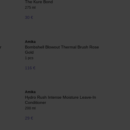
The Kure Bond
275 ml
30 €
Amika
r
Bombshell Blowout Thermal Brush Rose
Gold
1 pcs
116 €
Amika
Hydro Rush Intense Moisture Leave-In
Conditioner
200 ml
29 €