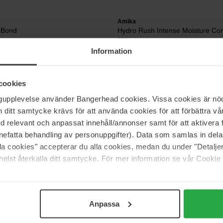
Amika
 Bond
Hydro Rush Intense Moisture Con
275 ml
Information
30 €
cookies
ngupplevelse använder Bangerhead cookies. Vissa cookies är nöd
Amika
 Bond
Perk Up Ultra Oil Control Dry S
itt samtycke krävs för att använda cookies för att förbättra vår
245 ml
med relevant och anpassat innehåll/annonser samt för att aktiver
nefatta behandling av personuppgifter). Data som samlas in del
Niet op voorraad
33 €
alla cookies" accepterar du alla cookies, medan du under "Detal
elst återkalla ditt samtycke. För mer information se vår Cookie
Pagina 1 van 3
Volgende
Anpassa
Meer tonen