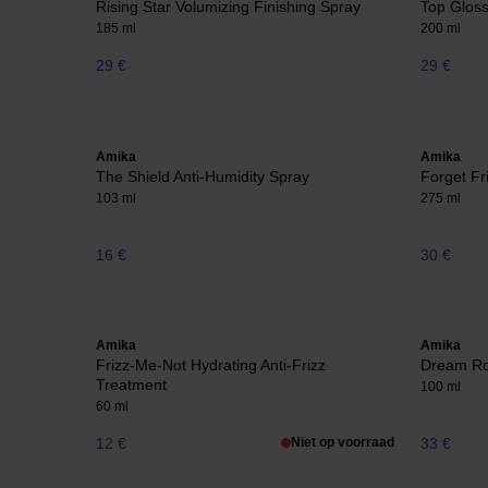
Rising Star Volumizing Finishing Spray
Top Gloss
185 ml
200 ml
29 €
29 €
Amika
Amika
The Shield Anti-Humidity Spray
Forget Fr
103 ml
275 ml
16 €
30 €
Amika
Amika
Frizz-Me-Not Hydrating Anti-Frizz
Dream Ro
Treatment
100 ml
60 ml
12 €
Niet op voorraad
33 €