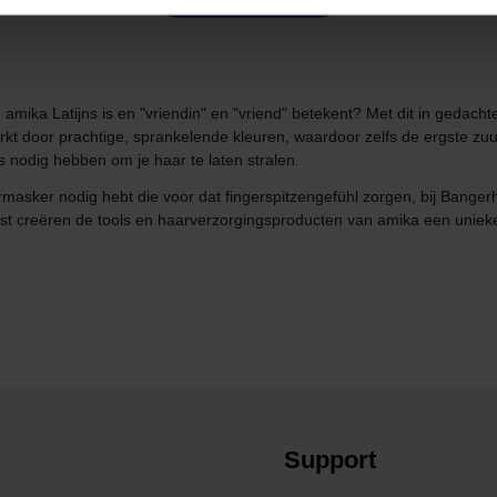
d amika Latijns is en "vriendin" en "vriend" betekent? Met dit in gedac
t door prachtige, sprankelende kleuren, waardoor zelfs de ergste zuur
 nodig hebben om je haar te laten stralen.
masker nodig hebt die voor dat fingerspitzengefühl zorgen, bij Bangerhe
t creëren de tools en haarverzorgingsproducten van amika een unieke 
Support