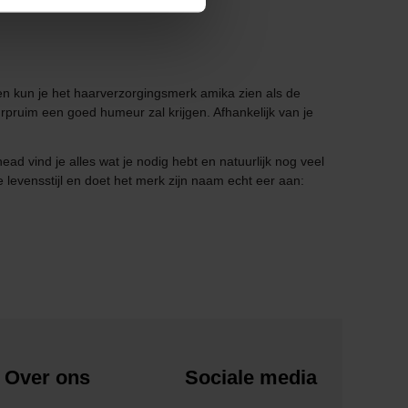
hten kun je het haarverzorgingsmerk amika zien als de
pruim een goed humeur zal krijgen. Afhankelijk van je
ad vind je alles wat je nodig hebt en natuurlijk nog veel
levensstijl en doet het merk zijn naam echt eer aan:
Over ons
Sociale media