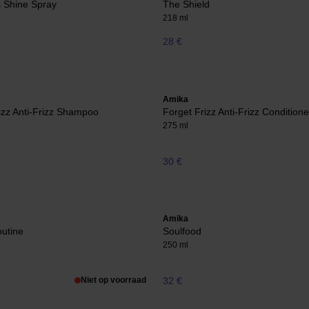
 Shine Spray
The Shield
218 ml
28 €
Amika
izz Anti-Frizz Shampoo
Forget Frizz Anti-Frizz Conditione
275 ml
30 €
Amika
utine
Soulfood
250 ml
Niet op voorraad
32 €