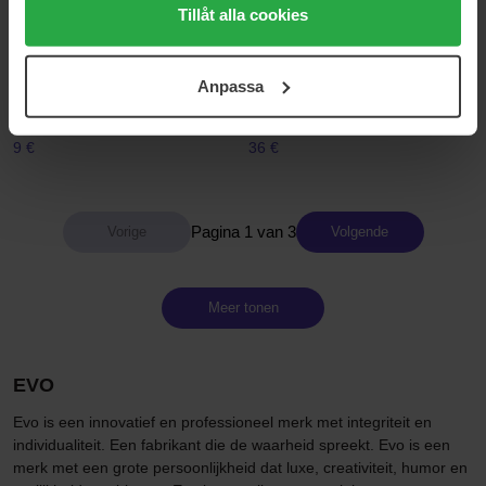
alla cookies, medan du under "Detaljer" kan anpassa
Tillåt alla cookies
användningen av cookies. Du kan när som helst återkalla
Evo
Evo
ditt samtycke. För mer information se vår Cookie Policy
Colour Depositing Conditioner
Mane Tamer Smoothing
Anpassa
samt vår Integritetspolicy.
Conditioner
30 ml
300 ml
9 €
36 €
Pagina 1 van 3
Volgende
Meer tonen
EVO
Evo is een innovatief en professioneel merk met integriteit en
individualiteit. Een fabrikant die de waarheid spreekt. Evo is een
merk met een grote persoonlijkheid dat luxe, creativiteit, humor en