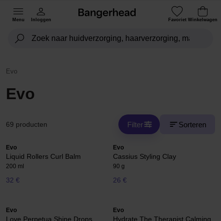
Menu
Inloggen
Favoriet
Winkelwagen
Evo
Evo
Filter
Sorteren
69 producten
Evo
Evo
Liquid Rollers Curl Balm
Cassius Styling Clay
200 ml
90 g
32 €
26 €
Evo
Evo
Love Perpetua Shine Drops
Hydrate The Therapist Calming