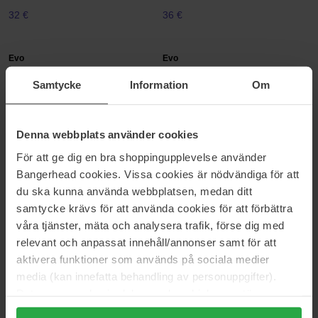
32 €
36 €
Evo
Evo
Whip it Good Styling Mousse
Bradford Pin Bristle Brush
Samtycke
Information
Om
200 ml
1 pcs
32 €
50 €
Denna webbplats använder cookies
Evo
Evo
För att ge dig en bra shoppingupplevelse använder
Crop Strutters Construction
Normal Persons Daily Shampoo
Bangerhead cookies. Vissa cookies är nödvändiga för att
Cream
300 ml
15 g
du ska kunna använda webbplatsen, medan ditt
samtycke krävs för att använda cookies för att förbättra
8 €
32 €
våra tjänster, mäta och analysera trafik, förse dig med
relevant och anpassat innehåll/annonser samt för att
Evo
Evo
aktivera funktioner som används på sociala medier
Repair Mane Attention Protein
Heads Will Roll Co-Wash
media (kan innefatta behandling av personuppgifter).
Treatment
300 ml
150 ml
Data som samlas in delas med cookieleverantören.
Genom att trycka på "Tillåt alla cookies" accepterar du
28 €
Niet op voorraad
36 €