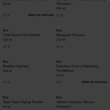
Shampoo
50 ml
300 ml
32 €
Niet op voorraad
32 €
Evo
Evo
Total Recoil Curl Definer
Macgyver Mousse
200 ml
200 ml
32 €
33 €
Evo
Evo
Buddies Hydrate
Fabuloso Colour Deposting
Conditioner
500 ml
30 ml
57 €
9 €
Niet op voorraad
Evo
Evo
Style Haze Styling Powder
Volume Gluttony Volume
Shampoo
50 ml