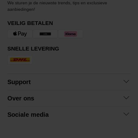
We sturen je de nieuwste trends, tips en exclusieve
aanbiedingen!
VEILIG BETALEN
SNELLE LEVERING
Support
Contact opnemen
Over ons
Veelgestelde vragen
Over ons
Algemene voorwaarden
Sociale media
Samenwerken
Retourneren
Facebook
Verzending
Privacybeleid
Instagram