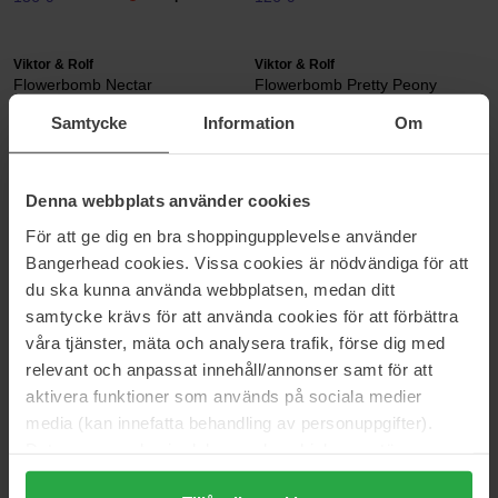
Viktor & Rolf
Viktor & Rolf
Flowerbomb Nectar
Flowerbomb Pretty Peony
Extreme
90 ml
Samtycke
Information
Om
100 ml
188 €
185 €
Denna webbplats använder cookies
Viktor & Rolf
Viktor & Rolf
För att ge dig en bra shoppingupplevelse använder
Flowerbomb Ruby Orchid
Spicebomb Black Leather
Bangerhead cookies. Vissa cookies är nödvändiga för att
100 ml
150 ml
du ska kunna använda webbplatsen, medan ditt
187 €
205 €
samtycke krävs för att använda cookies för att förbättra
våra tjänster, mäta och analysera trafik, förse dig med
relevant och anpassat innehåll/annonser samt för att
Viktor & Rolf
Viktor & Rolf
Spicebomb
Spicebomb Night Vision
aktivera funktioner som används på sociala medier
50 ml
90 ml
media (kan innefatta behandling av personuppgifter).
89 €
121 €
Data som samlas in delas med cookieleverantören.
Genom att trycka på "Tillåt alla cookies" accepterar du