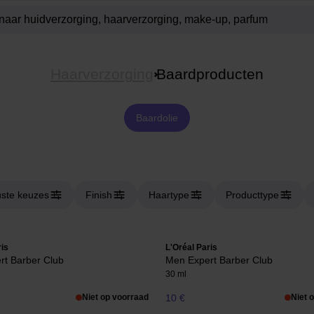
Haarverzorging
Baardproducten
Baardolie
ste keuzes
Finish
Haartype
Producttype
ris
L'Oréal Paris
rt Barber Club
Men Expert Barber Club
30 ml
Niet op voorraad
10 €
Niet 