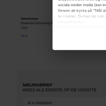
sociala medier media (kan in
Genom att trycka på "Tillåt 
av cookies. Du kan när som h
Tweezerman
Tweezerm
Integritetspolicy.
Essential Grooming Kit
Moustach
1 pcs
1 pcs
45 €
27 €
NIEUWSBRIEF
WEES ALS EERSTE OP DE HOOGTE