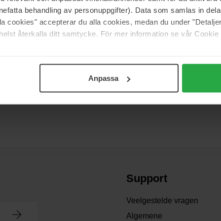
nefatta behandling av personuppgifter). Data som samlas in del
alla cookies" accepterar du alla cookies, medan du under "Detal
elst återkalla ditt samtycke. För mer information se vår Cookie
an
e Scissors with Comb
Niet op voorraad
Anpassa
Support
Veelgestelde vragen
Algemene