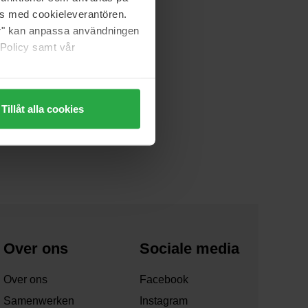
as med cookieleverantören.
jer" kan anpassa användningen
 Policy samt vår
Tillåt alla cookies
Over ons
Sociale media
Over ons
Facebook
Samenwerken
Instagram