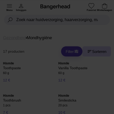
Menu
Inloggen
Favoriet
Winkelwagen
Gezondheid
Mondhygiëne
Filter
Sorteren
17 producten
Hismile
Hismile
Toothpaste
Vanilla Toothpaste
60 g
60 g
12 €
12 €
Hismile
Hismile
Toothbrush
Smilesticka
1 pcs
20 pcs
7 €
10 €