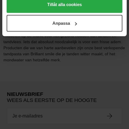
alla cookies, medan du under "Detaljer" kan anpassa
Tillåt alla cookies
användningen av cookies. Du kan när som helst återkalla
ditt samtycke. För mer information se vår Cookie Policy
MONDHYGIËNE
Anpassa
samt vår Integritetspolicy.
Bij Bangerheads afdeling voor mondhygiëne vind je de beste
middelen op de markt voor het gezond houden van tanden en
tandvlees. Iets dat absoluut noodzakelijk is voor een frisse adem.
Producten die we van harte aanbevelen zijn onze best verkopende
tandpasta van Brilliant smile die je tanden witter maakt, of het
mondwater van hetzelfde merk.
NIEUWSBRIEF
WEES ALS EERSTE OP DE HOOGTE