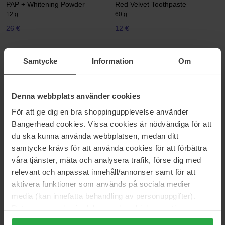
PAP + Whitening Powder
Red Velvet Toothpaste
12 g
60 g
26 €
12 €
Hismile
Hismile
Samtycke
Information
Om
Smilesticka
Smilesticka
20 pcs
20 pcs
9 €
9 €
Denna webbplats använder cookies
För att ge dig en bra shoppingupplevelse använder
Hismile
FOREO
Bangerhead cookies. Vissa cookies är nödvändiga för att
Smilesticka
ISSA Mini Hybrid Brush Head
du ska kunna använda webbplatsen, medan ditt
20 pcs
1 pcs
samtycke krävs för att använda cookies för att förbättra
9 €
23 €
våra tjänster, mäta och analysera trafik, förse dig med
relevant och anpassat innehåll/annonser samt för att
aktivera funktioner som används på sociala medier
FOREO
media (kan innefatta behandling av personuppgifter).
ISSA Mini Summer Sky
1 pcs
Data som samlas in delas med cookieleverantören.
Genom att trycka på "Tillåt alla cookies" accepterar du
23 €