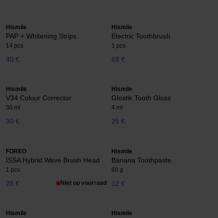
Hismile
Hismile
PAP + Whitening Strips
Electric Toothbrush
14 pcs
1 pcs
40 €
68 €
Hismile
Hismile
V34 Colour Corrector
Glostik Tooth Gloss
30 ml
4 ml
30 €
25 €
FOREO
Hismile
ISSA Hybrid Wave Brush Head
Banana Toothpaste
1 pcs
60 g
28 €
Niet op voorraad
12 €
Hismile
Hismile