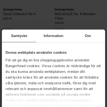
Zarkoperfume
Zarkoperfume
Cloud Collection No.4
MOLéCULE No. 8 Wooden
Chips
100 ml
100 ml
290 €
138 €
Samtycke
Information
Om
Zarkoperfume
Zarkoperfume
Midnight Oil
Molécule C-18 The Beach
Denna webbplats använder cookies
100 ml
100 ml
För att ge dig en bra shoppingupplevelse använder
133 €
Niet op voorraad
138 €
Bangerhead cookies. Vissa cookies är nödvändiga för att
du ska kunna använda webbplatsen, medan ditt
Zarkoperfume
samtycke krävs för att använda cookies för att förbättra
Oud'ish
våra tjänster, mäta och analysera trafik, förse dig med
100 ml
relevant och anpassat innehåll/annonser samt för att
138 €
aktivera funktioner som används på sociala medier
media (kan innefatta behandling av personuppgifter).
Data som samlas in delas med cookieleverantören.