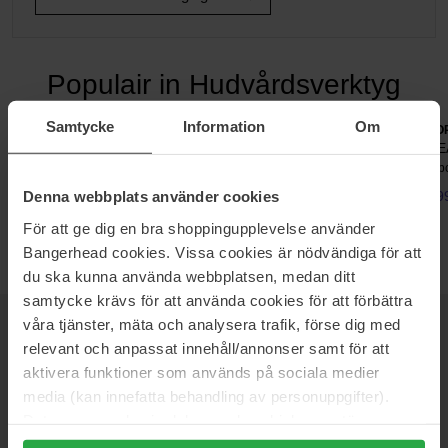
Populair in Hudvårdsverktyg
Samtycke
Information
Om
Bondi Sands
Dr. Ceuracle
FO
Exfoliating Mitt
Cryo Tool
PE
1 pcs
1 pcs
1 p
Denna webbplats använder cookies
9 €
33 €
29
För att ge dig en bra shoppingupplevelse använder
Bangerhead cookies. Vissa cookies är nödvändiga för att
du ska kunna använda webbplatsen, medan ditt
samtycke krävs för att använda cookies för att förbättra
våra tjänster, mäta och analysera trafik, förse dig med
NIEUWSBRIEF
relevant och anpassat innehåll/annonser samt för att
WEES ALS EERSTE OP DE HOOGTE
aktivera funktioner som används på sociala medier
media (kan innefatta behandling av personuppgifter).
Data som samlas in delas med cookieleverantören.
Genom att trycka på "Tillåt alla cookies" accepterar du