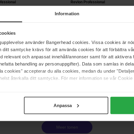
fessional
Revlon Professional
r
Nutri Color
Information
200 ml
26 €
cookies
ngupplevelse använder Bangerhead cookies. Vissa cookies är nöd
fessional
Revlon Professional
itt samtycke krävs för att använda cookies för att förbättra vår
olor Protective Melting
Restart Color Protective Micella
med relevant och anpassat innehåll/annonser samt för att aktiver
er
250 ml
nefatta behandling av personuppgifter). Data som samlas in del
alla cookies" accepterar du alla cookies, medan du under "Detal
26 €
elst återkalla ditt samtycke. För mer information se vår Cookie
Pagina 1 van 2
Volgende
Anpassa
Meer tonen