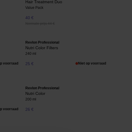
Hair Treatment Duo
Value Pack
40 €
Normale prijs 44 €
Revlon Professional
Nutri Color Filters
240 ml
op voorraad
25 €
Niet op voorraad
Revlon Professional
Nutri Color
200 ml
op voorraad
26 €