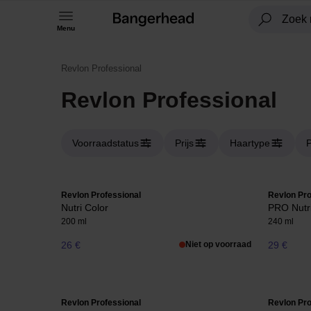
Menu
Revlon Professional
Revlon Professional
Voorraadstatus
Prijs
Haartype
P
Revlon Professional
Revlon Pro
Nutri Color
PRO Nutri
200 ml
240 ml
26 €
Niet op voorraad
29 €
Revlon Professional
Revlon Pro