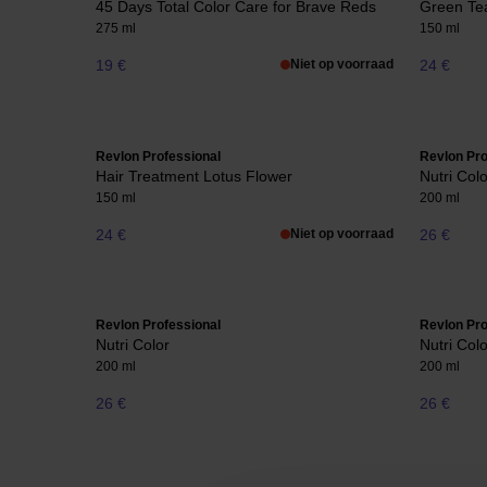
45 Days Total Color Care for Brave Reds
Green Te
275 ml
150 ml
19 €
Niet op voorraad
24 €
Revlon Professional
Revlon Pro
Hair Treatment Lotus Flower
Nutri Colo
150 ml
200 ml
24 €
Niet op voorraad
26 €
Revlon Professional
Revlon Pro
Nutri Color
Nutri Colo
200 ml
200 ml
26 €
26 €