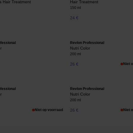
a Hair Treatment
Hair Treatment
150 ml
24 €
fessional
Revlon Professional
r
Nutri Color
200 ml
26 €
Niet 
fessional
Revlon Professional
r
Nutri Color
200 ml
Niet op voorraad
26 €
Niet 