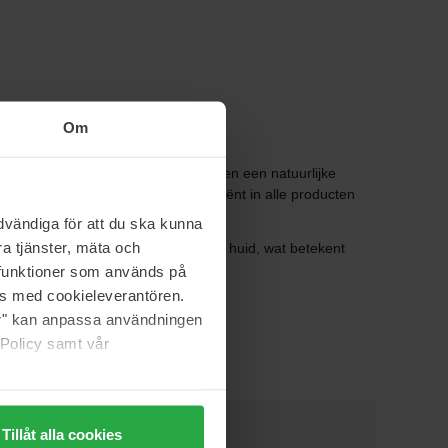
Om
ingrediënten zijn natuurlijk of hebben een natuurlijke
en het best zijn. Het hoofdingrediënt in alle producten
vändiga för att du ska kunna
a tjänster, mäta och
ffie heeft dezelfde pH-waarde als de huid, wat betekent
a funktioner som används på
as med cookieleverantören.
jer" kan anpassa användningen
 Policy samt vår
Tillåt alla cookies