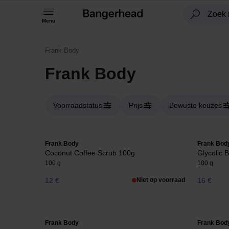
Menu
Frank Body
Frank Body
Voorraadstatus
Prijs
Bewuste keuzes
Frank Body
Frank Bod
Coconut Coffee Scrub 100g
Glycolic 
100 g
100 g
12 €
Niet op voorraad
16 €
Frank Body
Frank Bod