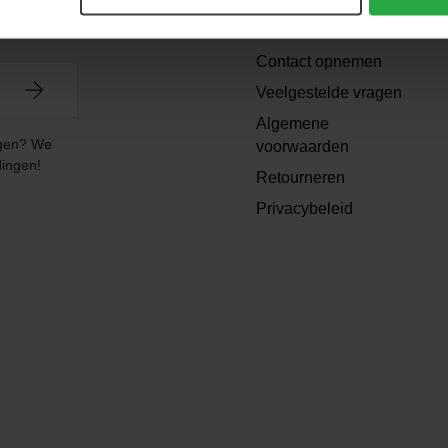
Support
Contact opnemen
Veelgestelde vragen
Algemene
angen? We
voorwaarden
dingen!
Retourneren
Privacybeleid