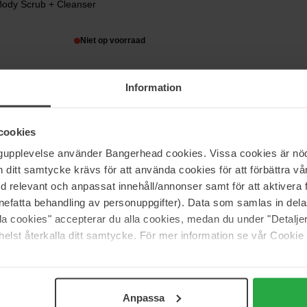
Body Scrub + Cleanser
Niet op voorraad
Information
een simpele missie: natuurlijke huidverzorging leuk maken. Alle product
cookies
e manier. De producten worden gemaakt in Melbourne, waar de grondstoff
t wakker maakt, kan koffie ook je uiterlijk een boost geven.
ngupplevelse använder Bangerhead cookies. Vissa cookies är nöd
itt samtycke krävs för att använda cookies för att förbättra vår
lijke manier, verzacht de droge huid en verwijdert dode huidcellen. Ko
uid achterlaten.
med relevant och anpassat innehåll/annonser samt för att aktiver
nefatta behandling av personuppgifter). Data som samlas in del
alla cookies" accepterar du alla cookies, medan du under "Detal
elst återkalla ditt samtycke. För mer information se vår Cookie
Anpassa