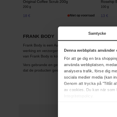
Original Coffee Scrub 200g
Rosehip 
200 g
100 g
18 €
Niet op voorraad
13 €
Samtycke
FRANK BODY
Frank Body is een Australische huidverzorgingsserie met 
Denna webbplats använder 
werking en verzorgen je huid effectief maar op een mild
van Frank Body is koffie. Net zoals koffie je van binnenui
För att ge dig en bra shoppi
använda webbplatsen, medan d
Vers gebrande en gemalen koffie exfolieert op een natuur
dat de producten geen droog of olieachtig gevoel op de h
analysera trafik, förse dig 
sociala medier media (kan in
Genom att trycka på "Tillåt 
av cookies. Du kan när som h
Integritetspolicy.