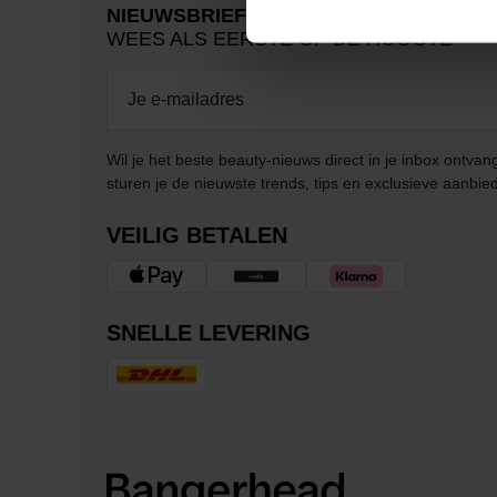
NIEUWSBRIEF
WEES ALS EERSTE OP DE HOOGTE
Wil je het beste beauty-nieuws direct in je inbox ontv
sturen je de nieuwste trends, tips en exclusieve aanbie
VEILIG BETALEN
SNELLE LEVERING