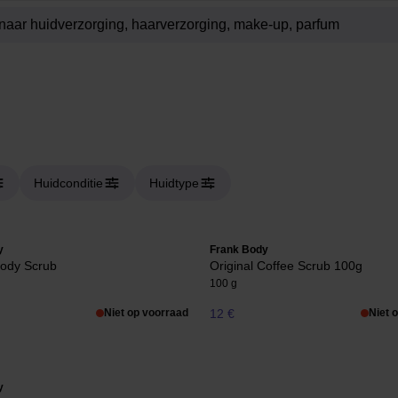
Huidconditie
Huidtype
y
Frank Body
Body Scrub
Original Coffee Scrub 100g
100 g
Niet op voorraad
12 €
Niet 
y