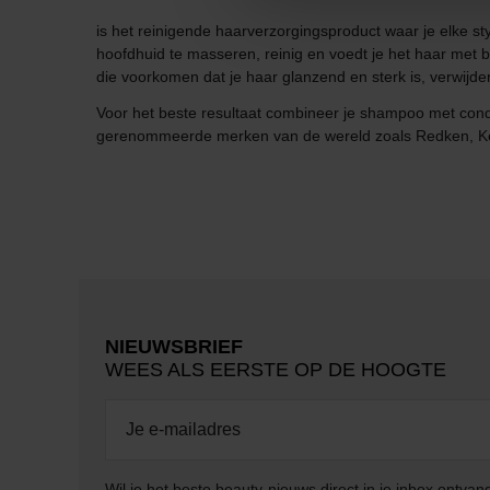
is het reinigende haarverzorgingsproduct waar je elke s
hoofdhuid te masseren, reinig en voedt je het haar met b
die voorkomen dat je haar glanzend en sterk is, verwijde
Voor het beste resultaat combineer je shampoo met cond
gerenommeerde merken van de wereld zoals Redken, Kéra
NIEUWSBRIEF
WEES ALS EERSTE OP DE HOOGTE
Wil je het beste beauty-nieuws direct in je inbox ontv