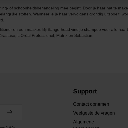
tyling- of schoonheidsbehandeling mee begint. Door je haar nat te mak
elangrijke stoffen. Wanneer je je haar vervolgens grondig uitspoelt, wo
rd.
itioner en een masker. Bij Bangerhead vind je shampoo voor alle haa
stase, L'Oréal Professionel, Matrix en Sebastian.
Support
Contact opnemen
Veelgestelde vragen
Algemene
angen? We