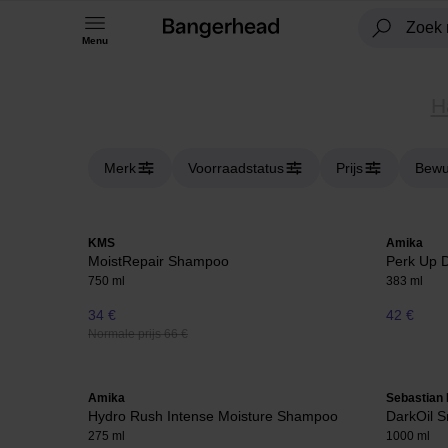
Menu
H
Merk
Voorraadstatus
Prijs
Bewu
KMS
Amika
MoistRepair Shampoo
Perk Up 
750 ml
383 ml
34 €
42 €
Normale prijs 66 €
Amika
Sebastian 
Hydro Rush Intense Moisture Shampoo
DarkOil 
275 ml
1000 ml