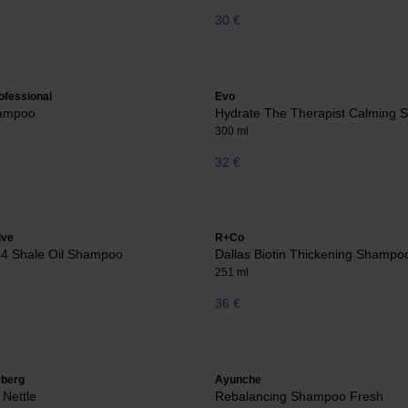
30 €
ofessional
Evo
hampoo
Hydrate The Therapist Calming
300 ml
32 €
ive
R+Co
 4 Shale Oil Shampoo
Dallas Biotin Thickening Shampo
251 ml
36 €
rberg
Ayunche
Nettle
Rebalancing Shampoo Fresh