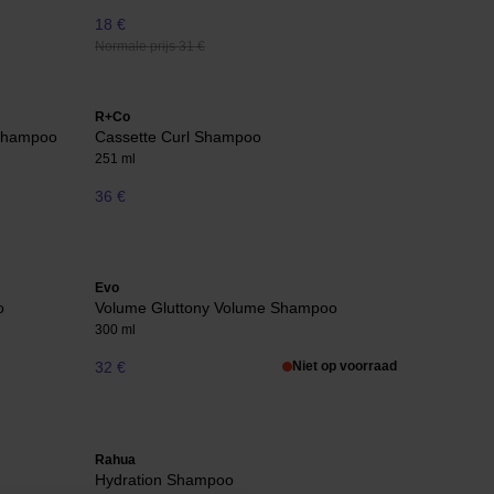
18 €
Normale prijs 31 €
R+Co
 Shampoo
Cassette Curl Shampoo
251 ml
36 €
Evo
o
Volume Gluttony Volume Shampoo
300 ml
32 €
Niet op voorraad
Rahua
Hydration Shampoo