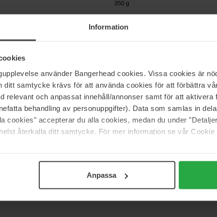
350 g
44 €
Information
cookies
pf Professional
Sebastian Professional
E
Twisted Elastic Curls Shampoo
ngupplevelse använder Bangerhead cookies. Vissa cookies är nöd
250 ml
itt samtycke krävs för att använda cookies för att förbättra vår
Niet op voorraad
31 €
med relevant och anpassat innehåll/annonser samt för att aktiver
nefatta behandling av personuppgifter). Data som samlas in del
alla cookies" accepterar du alla cookies, medan du under "Detal
elst återkalla ditt samtycke. För mer information se vår Cookie
Pagina 1 van 14
Volgende
Anpassa
Meer tonen