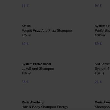
33 €
67 €
Amika
System Pr
Forget Frizz Anti-Frizz Shampoo
Purify S
275 ml
1000 ml
30 €
59 €
System Professional
SIM Sensit
LuxeBlond Shampoo
System 4
250 ml
250 ml
38 €
21 €
Maria Åkerberg
Maria Åke
Hair & Body Shampoo Energy
Shampoo 