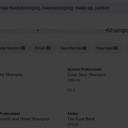
aarverzorging
Shampoo en conditioner
Shamp
ste keuzes
Finish
Geurfamilie
Haartype
System Professional
Dry Shampoo
Color Save Shampoo
1000 ml
59 €
Professional
Amika
Smooth and Shine Shampoo
The Kure Bond
275 ml