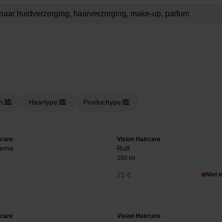
h
Haartype
Producttype
rcare
Vision Haircare
reme
Ruff
250 ml
21 €
Niet 
rcare
Vision Haircare