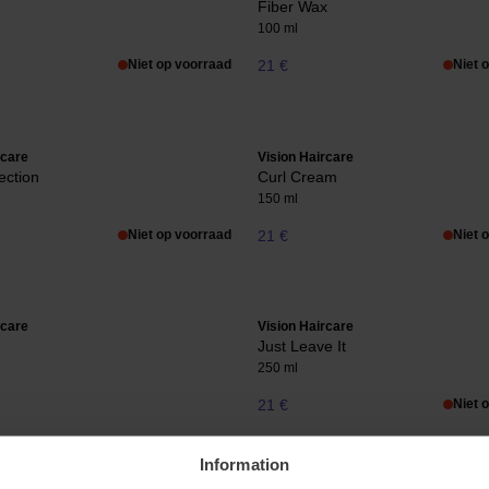
Fiber Wax
100 ml
Niet op voorraad
21 €
Niet 
rcare
Vision Haircare
ection
Curl Cream
150 ml
Niet op voorraad
21 €
Niet 
rcare
Vision Haircare
Just Leave It
250 ml
21 €
Niet 
Information