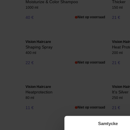
Moisturize & Color Shampoo
Thicker
1000 ml
150 ml
40 €
Niet op voorraad
21 €
Vision Haircare
Vision Hai
Shaping Spray
Heat Prot
400 ml
200 ml
22 €
Niet op voorraad
21 €
Vision Haircare
Vision Hai
Heatprotection
It's Silver
80 ml
250 ml
11 €
Niet op voorraad
21 €
Samtycke