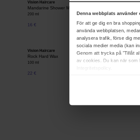
Vision Haircare
Vision Hai
Mandarine Shower Mousse
Moisture 
Denna webbplats använder 
200 ml
1000 ml
För att ge dig en bra shoppi
16 €
Niet op voorraad
40 €
använda webbplatsen, medan d
analysera trafik, förse dig 
sociala medier media (kan in
Vision Haircare
Vision Hai
Genom att trycka på "Tillåt 
Rock Hard Wax
Root Lifte
av cookies. Du kan när som h
100 ml
200 ml
Integritetspolicy.
22 €
Niet op voorraad
21 €