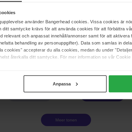
rcare
Vision Haircare
& Color Conditioner
Repair & Color Conditioner
cookies
250 ml
ngupplevelse använder Bangerhead cookies. Vissa cookies är nöd
Niet op voorraad
21 €
Niet 
itt samtycke krävs för att använda cookies för att förbättra vår
med relevant och anpassat innehåll/annonser samt för att aktiver
nefatta behandling av personuppgifter). Data som samlas in del
rcare
Vision Haircare
alla cookies" accepterar du alla cookies, medan du under "Detal
r
Smooth Creaminal
elst återkalla ditt samtycke. För mer information se vår Cookie
150 ml
Niet op voorraad
22 €
Anpassa
Pagina 1 van 2
Volgende
Meer tonen