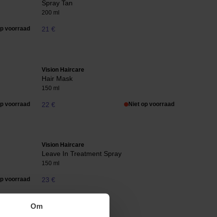
Spray Tan
200 ml
op voorraad
21 €
Vision Haircare
Hair Mask
150 ml
op voorraad
22 €
Niet op voorraad
Vision Haircare
Leave In Treatment Spray
150 ml
op voorraad
23 €
Om