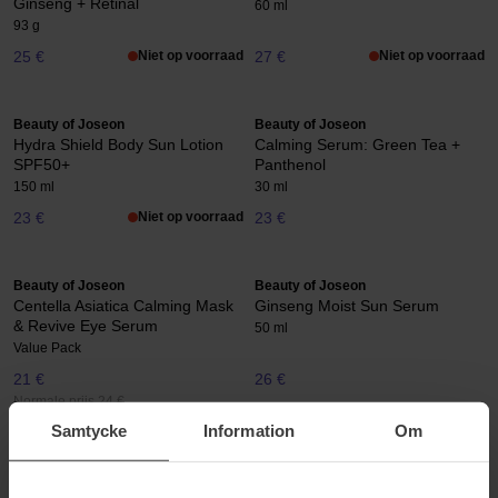
Ginseng + Retinal
60 ml
93 g
25 €
Niet op voorraad
27 €
Niet op voorraad
Beauty of Joseon
Beauty of Joseon
Hydra Shield Body Sun Lotion
Calming Serum: Green Tea +
SPF50+
Panthenol
150 ml
30 ml
23 €
Niet op voorraad
23 €
Beauty of Joseon
Beauty of Joseon
Centella Asiatica Calming Mask
Ginseng Moist Sun Serum
& Revive Eye Serum
50 ml
Value Pack
21 €
26 €
Normale prijs 24 €
Samtycke
Information
Om
Beauty of Joseon
Beauty of Joseon
Revive Eye Serum Duo
Red Bean Refreshing Pore
Mask
Value Pack