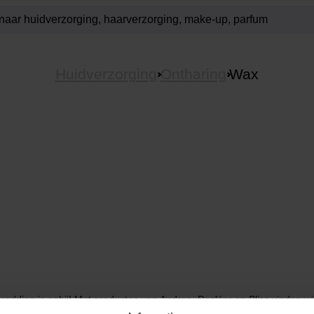
Huidverzorging
Ontharing
Wax
edding is nabij! Met producten van Andrea, Decléor en Bliss vinden w