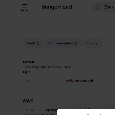
Menu
Merk
Voorraadstatus
Prijs
ANSWR
Exfoliating Hair Removal Drop
1 pcs
27 €
Niet op voorraad
WAX
Last van haar op ongewenste plekken? Geen paniek, de r