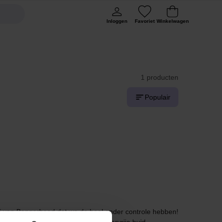
Inloggen
Favoriet
Winkelwagen
1 producten
Populair
ij van Bangerhead dat we de boel onder controle hebben!