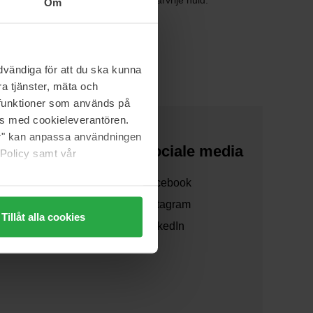
wijderd van een zijdezachte en haarvrije huid.
Om
vändiga för att du ska kunna
a tjänster, mäta och
a funktioner som används på
as med cookieleverantören.
jer" kan anpassa användningen
Over ons
Sociale media
 Policy samt vår
Over ons
Facebook
Samenwerken
Instagram
Tillåt alla cookies
Verzending
LinkedIn