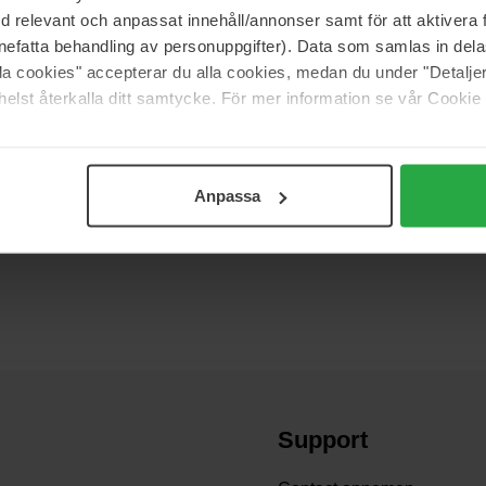
med relevant och anpassat innehåll/annonser samt för att aktiver
nefatta behandling av personuppgifter). Data som samlas in del
alla cookies" accepterar du alla cookies, medan du under "Detal
elst återkalla ditt samtycke. För mer information se vår Cookie
Anpassa
 de producten waar je naar opzoek bent. Perfect voor iedereen met dun 
Support