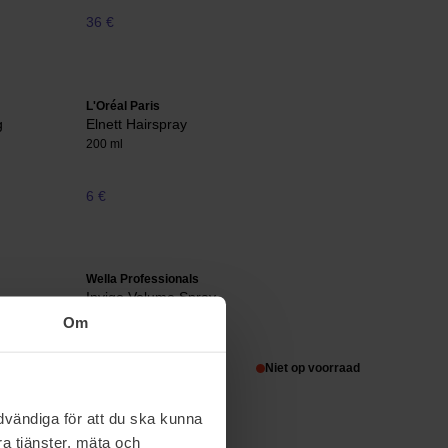
36 €
L'Oréal Paris
g
Elnett Hairspray
200 ml
6 €
Wella Professionals
Invigo Volume Spray
150 ml
Om
op voorraad
26 €
Niet op voorraad
vändiga för att du ska kunna
a tjänster, mäta och