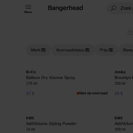
Menu
H
Merk
Voorraadstatus
Prijs
Bewu
R+Co
Amika
Balloon Dry Volume Spray
Brooklyn 
176 ml
200 ml
37 €
Niet op voorraad
29 €
KMS
KMS
AddVolume Styling Powder
AddVolum
10 ml
200 ml