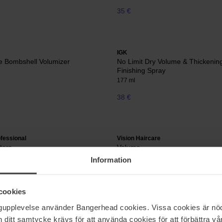
35 €
IGK
e Bombshell Volumizer
No Limit Dry Volume & Thickenin
Finishing Spray
177 ml
38 €
fessional
Vision Haircare
ters
Volume
300 ml
Information
21 €
Niet 
cookies
ngupplevelse använder Bangerhead cookies. Vissa cookies är nöd
itt samtycke krävs för att använda cookies för att förbättra vår