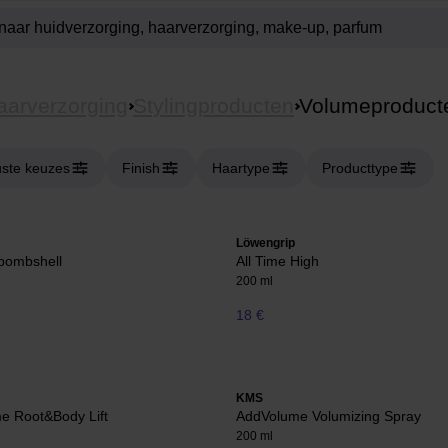
aarverzorging
Stylingproducten
Volumeproduct
ste keuzes
Finish
Haartype
Producttype
Löwengrip
bombshell
All Time High
200 ml
18 €
KMS
e Root&Body Lift
AddVolume Volumizing Spray
200 ml