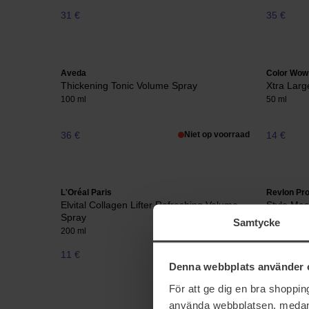
31 €
35 €
Aveda
Color Wow
Thickening Tonic Volume Spray
Xtra Larg
100 ml
50 ml
36 €
Niet op voorraad
14 €
L'Oréal Paris
Revlon Pro
Elvital Collagen Lifter Refreshing Volume
Style Mas
Spray
300 ml
Samtycke
200 ml
11 €
Niet op voorraad
23 €
Denna webbplats använder 
För att ge dig en bra shoppi
använda webbplatsen, medan d