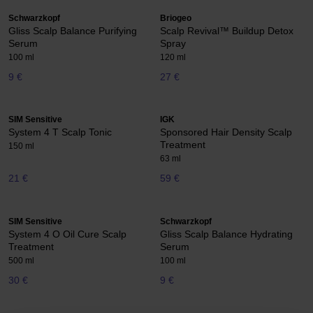
Schwarzkopf
Briogeo
Gliss Scalp Balance Purifying
Scalp Revival™ Buildup Detox
Serum
Spray
100 ml
120 ml
9 €
27 €
SIM Sensitive
IGK
System 4 T Scalp Tonic
Sponsored Hair Density Scalp
Treatment
150 ml
63 ml
21 €
59 €
SIM Sensitive
Schwarzkopf
System 4 O Oil Cure Scalp
Gliss Scalp Balance Hydrating
Treatment
Serum
500 ml
100 ml
30 €
9 €