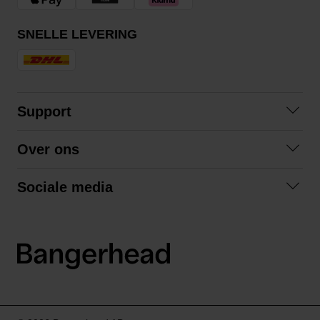
SNELLE LEVERING
Support
Contact opnemen
Over ons
Veelgestelde vragen
Over ons
Algemene voorwaarden
Sociale media
Samenwerken
Retourneren
Facebook
Verzending
Privacybeleid
Instagram
LinkedIn