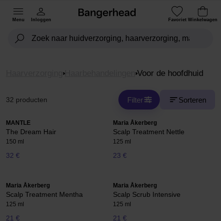
Menu
Inloggen
Favoriet
Winkelwagen
Haarverzorging
Haarbehandelingen
Voor de hoofdhuid
Filter
Sorteren
32 producten
MANTLE
Maria Åkerberg
The Dream Hair
Scalp Treatment Nettle
150 ml
125 ml
32 €
23 €
Maria Åkerberg
Maria Åkerberg
Scalp Treatment Mentha
Scalp Scrub Intensive
125 ml
125 ml
21 €
21 €