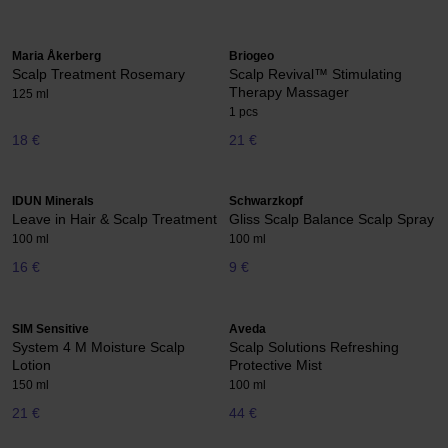
Maria Åkerberg
Briogeo
Scalp Treatment Rosemary
Scalp Revival™ Stimulating
Therapy Massager
125 ml
1 pcs
18 €
21 €
IDUN Minerals
Schwarzkopf
Leave in Hair & Scalp Treatment
Gliss Scalp Balance Scalp Spray
100 ml
100 ml
16 €
9 €
SIM Sensitive
Aveda
System 4 M Moisture Scalp
Scalp Solutions Refreshing
Lotion
Protective Mist
150 ml
100 ml
21 €
44 €