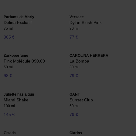
Parfums de Marly
Versace
Delina Exclusif
Dylan Blush Pink
75 ml
30 ml
305 €
77 €
Zarkoperfume
CAROLINA HERRERA
Pink Molécule 090.09
La Bomba
50 ml
30 ml
98 €
79 €
Juliette has a gun
GANT
Miami Shake
Sunset Club
100 ml
50 ml
145 €
79 €
Gisada
Clarins