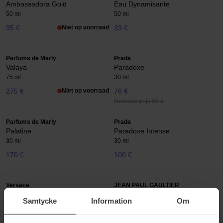
Ambassadora Gold
Eau Dynamisante
50 ml
50 ml
95 €
Niet op voorraad
33 €
Parfums de Marly
Prada
Valaya
Paradoxe
75 ml
30 ml
275 €
Niet op voorraad
76 €
Normale prijs 96 €
Parfums de Marly
Prada
Palatine
Paradoxe Intense
30 ml
30 ml
170 €
100 €
Versace
JEAN PAUL GAULTIER
Crystal Emerald
Scandal Intense Her
Samtycke
Information
Om
50 ml
30 ml
108 €
89 €