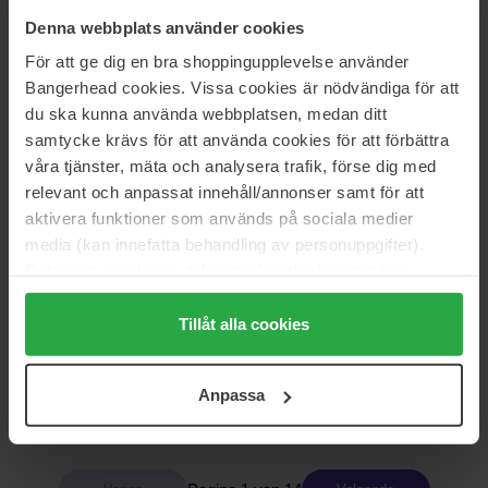
Denna webbplats använder cookies
Versace
Parfums de Marly
För att ge dig en bra shoppingupplevelse använder
Dylan Purple Pour Femme
Haltane
Bangerhead cookies. Vissa cookies är nödvändiga för att
30 ml
125 ml
du ska kunna använda webbplatsen, medan ditt
77 €
325 €
samtycke krävs för att använda cookies för att förbättra
våra tjänster, mäta och analysera trafik, förse dig med
relevant och anpassat innehåll/annonser samt för att
Parfums de Marly
Prada
Athénais
Candy
aktivera funktioner som används på sociala medier
75 ml
30 ml
media (kan innefatta behandling av personuppgifter).
285 €
Niet op voorraad
92 €
Data som samlas in delas med cookieleverantören.
Genom att trycka på "Tillåt alla cookies" accepterar du
alla cookies, medan du under "Detaljer" kan anpassa
Tillåt alla cookies
CAROLINA HERRERA
RABANNE
användningen av cookies. Du kan när som helst återkalla
Very Good Girl
Fame Intense
ditt samtycke. För mer information se vår Cookie Policy
50 ml
30 ml
Anpassa
samt vår Integritetspolicy.
132 €
85 €