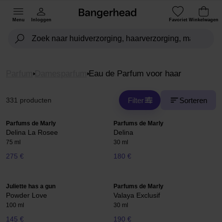
Menu
Inloggen
Favoriet
Winkelwagen
Parfum
Damesparfum
Eau de Parfum voor haar
Filter
Sorteren
331 producten
Parfums de Marly
Parfums de Marly
Delina La Rosee
Delina
75 ml
30 ml
275 €
180 €
Juliette has a gun
Parfums de Marly
Powder Love
Valaya Exclusif
100 ml
30 ml
145 €
190 €