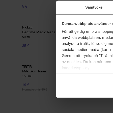
5 €
12 €
Samtycke
Denna webbplats använder 
Hickap
RMS Beau
För att ge dig en bra shoppi
Bedtime Magic Repairing Night Cream
SuperNat
använda webbplatsen, medan d
50 ml
30 ml
analysera trafik, förse dig 
35 €
55 €
sociala medier media (kan in
Genom att trycka på "Tillåt 
av cookies. Du kan när som h
TIRTIR
Maria Åke
Integritetspolicy.
Milk Skin Toner
Royal Fac
150 ml
30 ml
19 €
32 €
Normale prijs 30 €