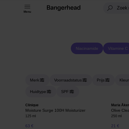
Menu
Niacinamide
Vitamine C
Merk
Voorraadstatus
Prijs
Kleur
Huidtype
SPF
Clinique
Maria Åke
Moisture Surge 100H Moisturizer
Olive Cle
125 ml
250 ml
63 €
21 €