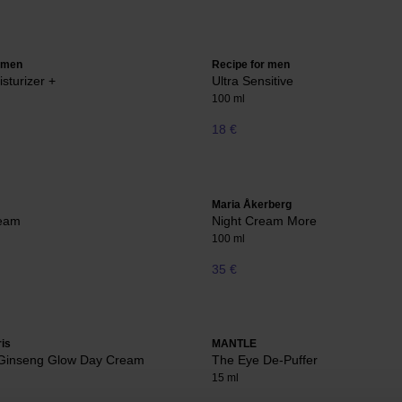
r men
Recipe for men
sturizer +
Ultra Sensitive
100 ml
18 €
Maria Åkerberg
eam
Night Cream More
100 ml
35 €
ris
MANTLE
t Ginseng Glow Day Cream
The Eye De-Puffer
15 ml