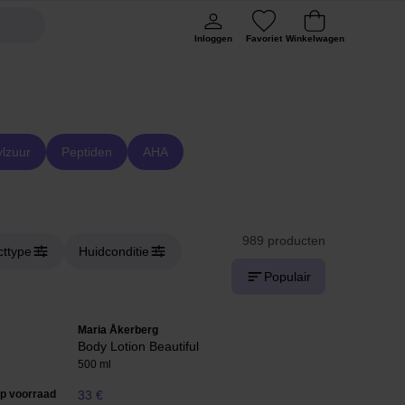
Inloggen
Favoriet
Winkelwagen
ylzuur
Peptiden
AHA
989 producten
cttype
Huidconditie
Populair
Maria Åkerberg
Body Lotion Beautiful
500 ml
op voorraad
33 €