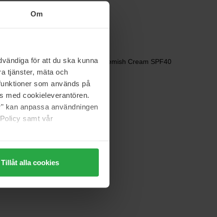
op voorraad
158 €
Om
Klairs
vändiga för att du ska kunna
Illuminating Supple Blemish Cream SPF40
a tjänster, mäta och
40 ml
a funktioner som används på
op voorraad
30 €
as med cookieleverantören.
jer" kan anpassa användningen
 Policy samt vår
Clinique
Skin Supplies for Men
100 ml
Tillåt alla cookies
34 €