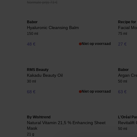
Normale prijs 73 €
Babor
Recipe fo
Hyaluronic Cleansing Balm
Facial Moi
150 ml
75 ml
48 €
Niet op voorraad
27 €
RMS Beauty
Babor
Kakadu Beauty Oil
Argan Cr
30 ml
50 ml
68 €
Niet op voorraad
63 €
By Wishtrend
L'Oréal Pa
Natural Vitamin 21,5 % Enhancing Sheet
Revitalif
Mask
50 ml
21 g