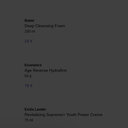
Babor
Deep Cleansing Foam
200 ml
29 €
Exuviance
Age Reverse Hydrafirm
50 g
78 €
Estée Lauder
Revitalizing Supreme+ Youth Power Creme
75 ml