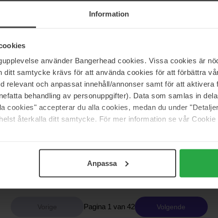
59 €
Niet 
Information
cookies
ty
Ole Henriksen
ngupplevelse använder Bangerhead cookies. Vissa cookies är nöd
ural Tinted Serum SPF30
Strength Trainer
itt samtycke krävs för att använda cookies för att förbättra vår
50 ml
med relevant och anpassat innehåll/annonser samt för att aktiver
46 €
Niet 
nefatta behandling av personuppgifter). Data som samlas in del
Normale prijs 68 €
alla cookies" accepterar du alla cookies, medan du under "Detal
elst återkalla ditt samtycke. För mer information se vår Cookie
rberg
Jorgobé
ial Oil More
Multi-Peptide Filler Serum
50 ml
Anpassa
47 €
Pagina 1 van 42
Volgende