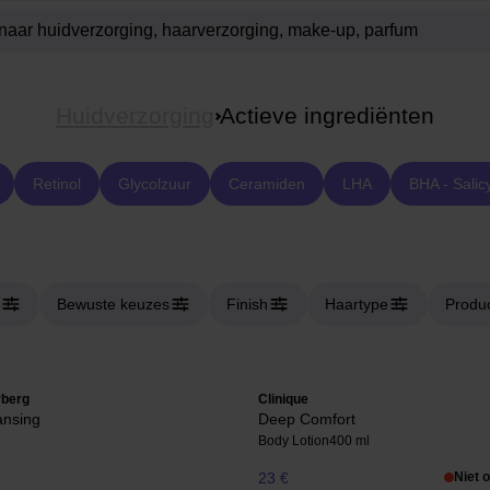
Huidverzorging
Actieve ingrediënten
Retinol
Glycolzuur
Ceramiden
LHA
BHA - Salic
Bewuste keuzes
Finish
Haartype
Produ
rberg
Clinique
ansing
Deep Comfort
Body Lotion
400 ml
23 €
Niet 