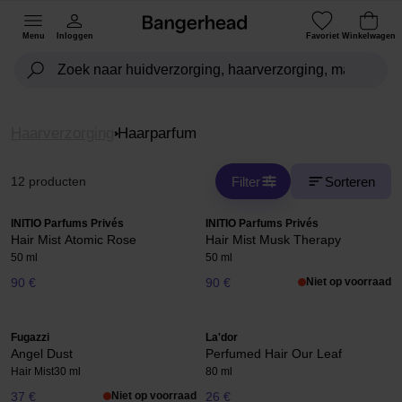
Menu
Inloggen
Favoriet
Winkelwagen
Haarverzorging
Haarparfum
Filter
Sorteren
12 producten
INITIO Parfums Privés
INITIO Parfums Privés
Hair Mist Atomic Rose
Hair Mist Musk Therapy
50 ml
50 ml
90 €
90 €
Niet op voorraad
Fugazzi
La'dor
Angel Dust
Perfumed Hair Our Leaf
Hair Mist
30 ml
80 ml
37 €
Niet op voorraad
26 €