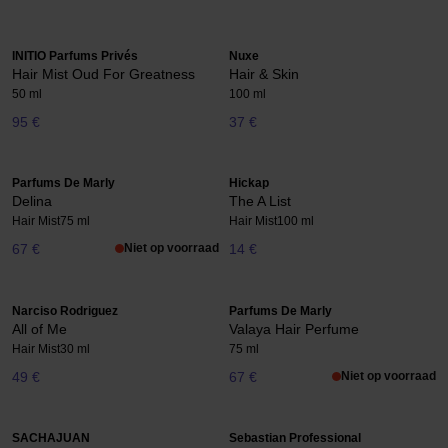
INITIO Parfums Privés
Nuxe
Hair Mist Oud For Greatness
Hair & Skin
50 ml
100 ml
95 €
37 €
Parfums De Marly
Hickap
Delina
The A List
Hair Mist
75 ml
Hair Mist
100 ml
67 €
Niet op voorraad
14 €
Narciso Rodriguez
Parfums De Marly
All of Me
Valaya Hair Perfume
Hair Mist
30 ml
75 ml
49 €
67 €
Niet op voorraad
SACHAJUAN
Sebastian Professional