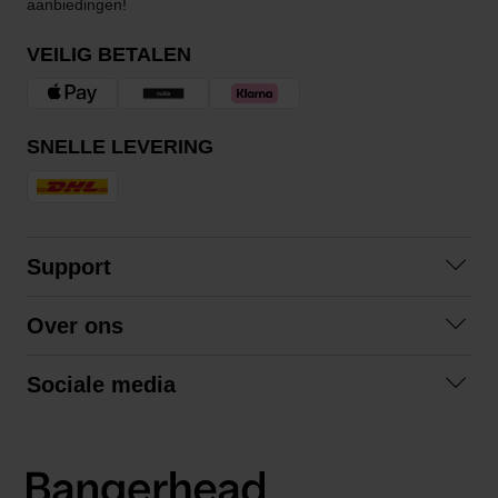
aanbiedingen!
VEILIG BETALEN
SNELLE LEVERING
Support
Veelgestelde vragen
Over ons
Algemene voorwaarden
Over ons
Retourneren
Sociale media
Samenwerken
Privacybeleid
Facebook
Verzending
Instagram
LinkedIn