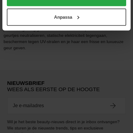
je haar. In sommige haarparfums vind je ook UV-bescherming, die
användningen av cookies. Du kan när som helst återkalla
perfect is om slijtage door zonnestralen tegen te gaan.
ditt samtycke. För mer information se vår Cookie Policy
Anpassa
Tip! Als je een mildere geur wilt, kun je je haarparfum ook als body
samt vår Integritetspolicy.
mist gebruiken voor een frisse en lichte geur. Bij Bangerhead vind
je een zorgvuldig geselecteerde reeks haarparfums die nare
geurtjes neutraliseren, statische elektriciteit tegengaan,
beschermen tegen UV-stralen en je haar een frisse en luxueuze
geur geven.
NIEUWSBRIEF
WEES ALS EERSTE OP DE HOOGTE
Wil je het beste beauty-nieuws direct in je inbox ontvangen?
We sturen je de nieuwste trends, tips en exclusieve