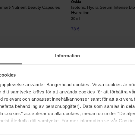
Oskia
mart-Nutrient Beauty Capsules
Isotonic Hydra Serum Intense Bi
Hydration
30 ml
78 €
Oskia
Information
ter BHA Clarifying Treatment
Violet Water Clearing Cleanser B
Facial Clensing Gel
100 ml
cookies
44 €
ngupplevelse använder Bangerhead cookies. Vissa cookies är nöd
itt samtycke krävs för att använda cookies för att förbättra vår
med relevant och anpassat innehåll/annonser samt för att aktiver
nefatta behandling av personuppgifter). Data som samlas in del
alla cookies" accepterar du alla cookies, medan du under "Detal
elst återkalla ditt samtycke. För mer information se vår Cookie