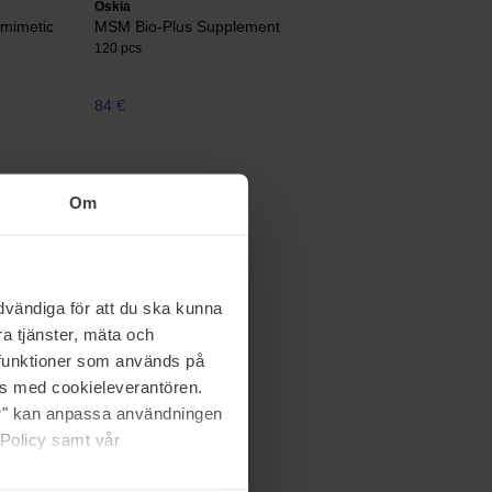
Oskia
omimetic
MSM Bio-Plus Supplement
120 pcs
84 €
Om
lemish
vändiga för att du ska kunna
a tjänster, mäta och
a funktioner som används på
as med cookieleverantören.
jer" kan anpassa användningen
 Policy samt vår