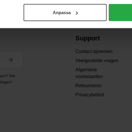
Anpassa
Support
Contact opnemen
Veelgestelde vragen
Algemene
angen? We
voorwaarden
dingen!
Retourneren
Privacybeleid