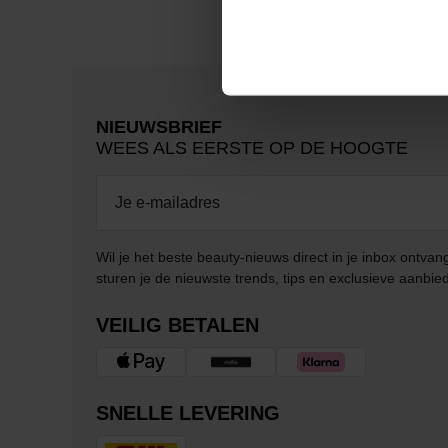
NIEUWSBRIEF
WEES ALS EERSTE OP DE HOOGTE
Wil je het beste beauty-nieuws direct in je inbox ontv
sturen je de nieuwste trends, tips en exclusieve aanbie
VEILIG BETALEN
SNELLE LEVERING