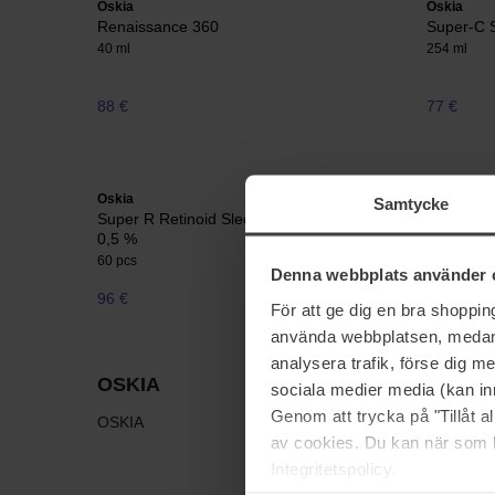
Oskia
Oskia
Renaissance 360
Super-C S
40 ml
254 ml
88 €
77 €
Oskia
Oskia
Samtycke
Super R Retinoid Sleep Serum Capsules
Violet Wa
0,5 %
Tonic
60 pcs
100 ml
Denna webbplats använder 
96 €
Niet op voorraad
48 €
För att ge dig en bra shoppi
använda webbplatsen, medan d
analysera trafik, förse dig 
OSKIA
sociala medier media (kan in
Genom att trycka på "Tillåt 
OSKIA
av cookies. Du kan när som h
Integritetspolicy.