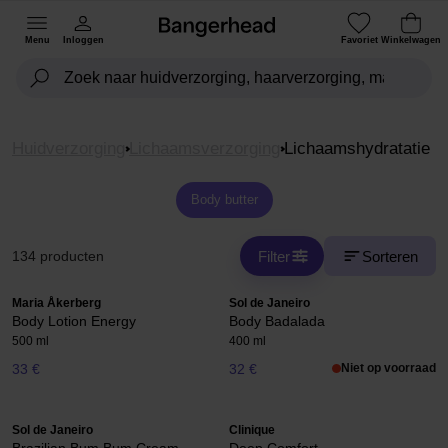
Menu
Inloggen
Favoriet
Winkelwagen
Huidverzorging
Lichaamsverzorging
Lichaamshydratatie
Body butter
Filter
Sorteren
134 producten
Maria Åkerberg
Sol de Janeiro
Body Lotion Energy
Body Badalada
500 ml
400 ml
33 €
32 €
Niet op voorraad
Sol de Janeiro
Clinique