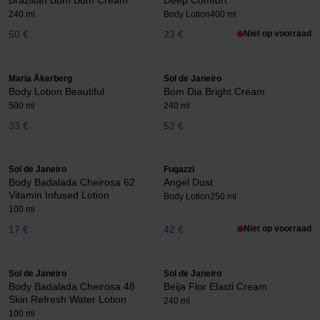
Brazilian Bum Bum Cream
Deep Comfort
240 ml
Body Lotion
400 ml
50 €
23 €
Niet op voorraad
Maria Åkerberg
Sol de Janeiro
Body Lotion Beautiful
Bom Dia Bright Cream
500 ml
240 ml
33 €
52 €
Sol de Janeiro
Fugazzi
Body Badalada Cheirosa 62
Angel Dust
Vitamin Infused Lotion
Body Lotion
250 ml
100 ml
17 €
42 €
Niet op voorraad
Sol de Janeiro
Sol de Janeiro
Body Badalada Cheirosa 48
Beija Flor Elasti Cream
Skin Refresh Water Lotion
240 ml
100 ml