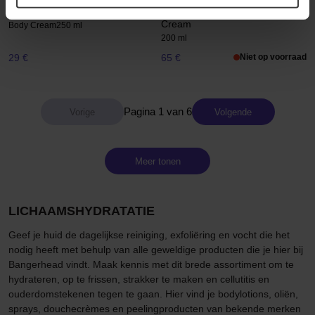
Royal
Body Firming Extra-Firming
Cream
Body Cream
250 ml
200 ml
29 €
65 €
Niet op voorraad
Pagina 1 van 6
Volgende
Meer tonen
LICHAAMSHYDRATATIE
Geef je huid de dagelijkse reiniging, exfoliëring en vocht die het
nodig heeft met behulp van alle geweldige producten die je hier bij
Bangerhead vindt. Maak kennis met dit brede assortiment om te
hydrateren, op te frissen, strakker te maken en cellutitis en
ouderdomstekenen tegen te gaan. Hier vind je bodylotions, oliën,
sprays, douchecrèmes en peelingproducten van bekende merken