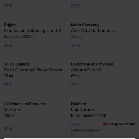
17 €
52 €
Origins
Maria Åkerberg
Plantfusion Softening Hand &
Aloe Vera Barbadensis
Body Lotion
200 ml
100 ml
36 €
14 €
Sol de Janeiro
L'Occitane en Provence
Rosa Charmosa Dewy Cream
Almond Duo Kit
75 ml
650 g
28 €
35 €
L'Occitane en Provence
Biotherm
Verbena
Lait Corporel
250 ml
Body Lotion
800.0 ML
30 €
Niet op voorraad
30 €
Normale prijs 39
€