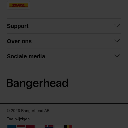
Support
Contact opnemen
Over ons
Veelgestelde vragen
Over ons
Algemene voorwaarden
Sociale media
Samenwerken
Retourneren
Facebook
Verzending
Privacybeleid
Instagram
LinkedIn
© 2026 Bangerhead AB
Taal wijzigen