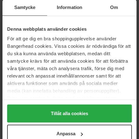
Samtycke
Information
Om
Verso
Maria Åkerberg
N°10 Body Lotion With
Aloe Vera Barbandnsis
Niacinamide
250 ml
300 ml
Denna webbplats använder cookies
60 €
21 €
För att ge dig en bra shoppingupplevelse använder
Bangerhead cookies. Vissa cookies är nödvändiga för att
du ska kunna använda webbplatsen, medan ditt
Maria Åkerberg
L'Occitane en Provence
Body Lotion
Almond Milk Veil
samtycke krävs för att använda cookies för att förbättra
250 ml
240 ml
våra tjänster, mäta och analysera trafik, förse dig med
19 €
40 €
relevant och anpassat innehåll/annonser samt för att
aktivera funktioner som används på sociala medier
media (kan innefatta behandling av personuppgifter).
Bodyologist
Nuxe
Data som samlas in delas med cookieleverantören.
Night Glove Regenerating
Body Reve De Thé Moisturising
Milk
Body Cream
250 ml
Genom att trycka på "Tillåt alla cookies" accepterar du
400 ml
alla cookies, medan du under "Detaljer" kan anpassa
Tillåt alla cookies
49 €
34 €
användningen av cookies. Du kan när som helst återkalla
ditt samtycke. För mer information se vår Cookie Policy
Anpassa
samt vår Integritetspolicy.
Maria Åkerberg
Clarins