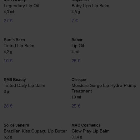
RMS Beauty
Maybelline
Legendary Lip Oil
Baby Lips Lip Balm
4,3 ml
4,8 g
27 €
7 €
Burt's Bees
Babor
Tinted Lip Balm
Lip Oil
4,2 g
4 ml
10 €
26 €
RMS Beauty
Clinique
Tinted Daily Lip Balm
Moisture Surge Lip Hydro-Plump
Treatment
3 g
10 ml
28 €
25 €
Sol de Janeiro
MAC Cosmetics
Brazilian Kiss Cupaçu Lip Butter
Glow Play Lip Balm
6,2 g
3,14 g