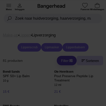
Menu
Inloggen
Favoriet
Winkelwagen
Make-up
Lippen
Lipverzorging
Lippenscrub
Lipmasker
Lippenbalsem
Filter
Sorteren
81 producten
Bondi Sands
Ole Henriksen
SPF 50+ Lip Balm
Pout Preserve Peptide Lip
Treatment
10 g
12 ml
15 €
21 €