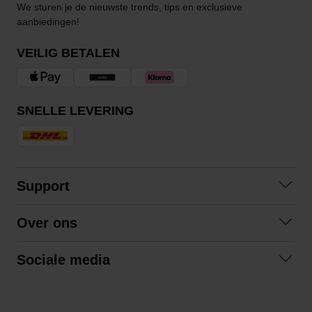
We sturen je de nieuwste trends, tips en exclusieve
aanbiedingen!
VEILIG BETALEN
SNELLE LEVERING
Support
Contact opnemen
Over ons
Veelgestelde vragen
Over ons
Algemene voorwaarden
Sociale media
Samenwerken
Retourneren
Facebook
Verzending
Privacybeleid
Instagram