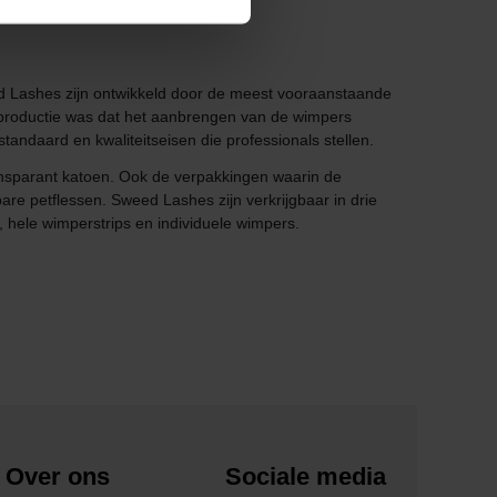
ed Lashes zijn ontwikkeld door de meest vooraanstaande
 productie was dat het aanbrengen van de wimpers
ndaard en kwaliteitseisen die professionals stellen.
nsparant katoen. Ook de verpakkingen waarin de
e petflessen. Sweed Lashes zijn verkrijgbaar in drie
s, hele wimperstrips en individuele wimpers.
Over ons
Sociale media