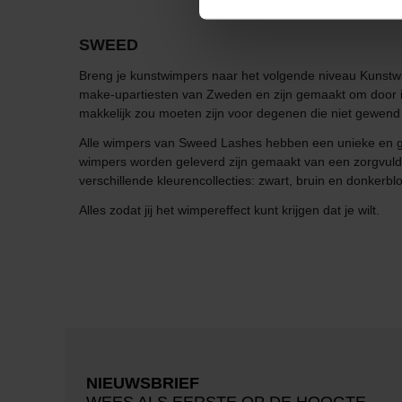
SWEED
Breng je kunstwimpers naar het volgende niveau Kunstwi
make-upartiesten van Zweden en zijn gemaakt om door i
makkelijk zou moeten zijn voor degenen die niet gewend 
Alle wimpers van Sweed Lashes hebben een unieke en go
wimpers worden geleverd zijn gemaakt van een zorgvuldi
verschillende kleurencollecties: zwart, bruin en donkerbl
Alles zodat jij het wimpereffect kunt krijgen dat je wilt.
NIEUWSBRIEF