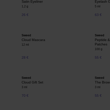
Satin Eyeliner
Eyelash 
1,2 g
5 ml
26 €
63 €
Sweed
Sweed
Cloud Mascara
Peptide &
Patches
12 ml
100 g
28 €
55 €
Sweed
Sweed
Cloud Gift Set
The Brow
3 ml
3 ml
70 €
55 €