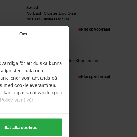
Sweed
No Lash Cluster Duo Size
No Lash Cluster Duo Size
21 €
Niet op voorraad
Om
Sweed
Clear/White Adhesive for Strip Lashes
vändiga för att du ska kunna
7 g
a tjänster, mäta och
10 €
Niet op voorraad
a funktioner som används på
as med cookieleverantören.
jer" kan anpassa användningen
 Policy samt vår
Tillåt alla cookies