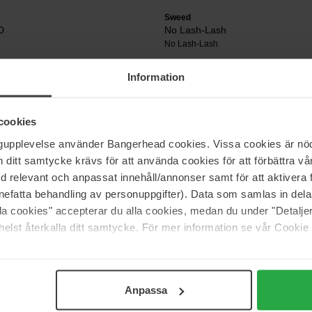
Sweed
D
No Lash-Lash
No Lash-Lash
23 €
Information
cookies
Sweed
ush Brush
Brow Pencil
ngupplevelse använder Bangerhead cookies. Vissa cookies är nöd
0.04 g
itt samtycke krävs för att använda cookies för att förbättra vår
26 €
med relevant och anpassat innehåll/annonser samt för att aktiver
nefatta behandling av personuppgifter). Data som samlas in del
alla cookies" accepterar du alla cookies, medan du under "Detal
elst återkalla ditt samtycke. För mer information se vår Cookie
Pagina 1 van 2
Volgende
Anpassa
Meer tonen