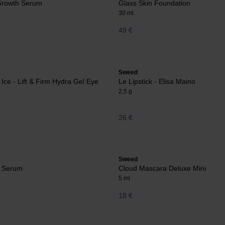
Growth Serum
Glass Skin Foundation
30 ml
49 €
Sweed
 Ice - Lift & Firm Hydra Gel Eye
Le Lipstick - Elisa Maino
2,5 g
26 €
Sweed
 Serum
Cloud Mascara Deluxe Mini
5 ml
18 €