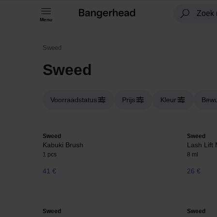
Menu
Sweed
Sweed
Voorraadstatus
Prijs
Kleur
Bewu
Sweed
Sweed
Kabuki Brush
Lash Lift
1 pcs
8 ml
41 €
26 €
Sweed
Sweed