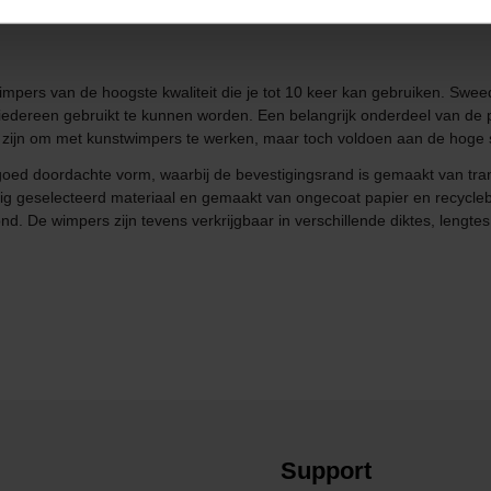
mpers van de hoogste kwaliteit die je tot 10 keer kan gebruiken. Swe
edereen gebruikt te kunnen worden. Een belangrijk onderdeel van de
zijn om met kunstwimpers te werken, maar toch voldoen aan de hoge sta
ed doordachte vorm, waarbij de bevestigingsrand is gemaakt van tra
g geselecteerd materiaal en gemaakt van ongecoat papier en recyclebar
ond. De wimpers zijn tevens verkrijgbaar in verschillende diktes, lengte
Support