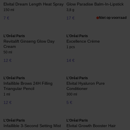
Elvital Dream Length Heat Spray
Glow Paradise Balm-In-Lipstick
150 ml
3,8 g
7 €
17 €
Niet op voorraad
L'Oréal Paris
L'Oréal Paris
Revitalift Ginseng Glow Day
Excellence Crème
Cream
1 pcs
50 ml
12 €
14 €
L'Oréal Paris
L'Oréal Paris
Infaillible Brows 24H Filling
Elvital Hyaluron Pure
Triangular Pencil
Conditioner
1 ml
300 ml
12 €
5 €
L'Oréal Paris
L'Oréal Paris
Infaillible 3-Second Setting Mist
Elvital Growth Booster Hair