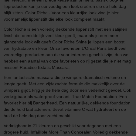
lipproducten kun je eenvoudig een look creëren die de hele dag
blijft zitten. Color Riche - Voor een kleurrijke look vind je hier
voornamelijk lippenstift die elke look compleet maakt.
Color Riche is een volledig dekkende lippenstift met een satijnen
finish die onmiddellijk veel kleur geeft, maar als je een meer
glanzende look wilt geeft Color Riche Shine je lippen een boost
van hydratatie en kleur. Onze favorieten L'Oréal Paris biedt veel
voordelige producten aan die voor iedereen geschikt zijn, dus we
hebben een aantal van onze favorieten op rij gezet die je niet mag
missen! Paradise Extatic Mascara.
Een fantastische mascara die je wimpers dramatisch volume en
lengte geeft. Met een zijdezachte formule die makkelijk over de
wimpers glijdt, krijg je de hele dag door een vederlicht gevoel. Ook
verkrijgbaar als waterproof-variant. True Match Foundation. Een
favoriet hier bij Bangerhead. Een natuurlijke, dekkende foundation
die de huid laat ademen. Bevat vitamine C wat hydrateert en de
huid de hele dag door zacht maakt.
Verkrijgbaar in 21 kleuren en geschikt voor degenen met een
drogere huid. Infaillible More Than Concealer. Volledig dekkende