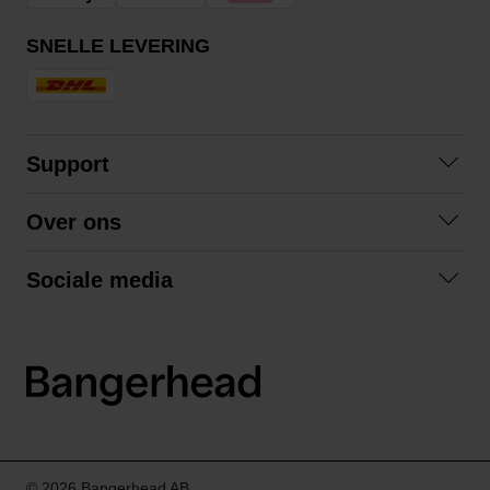
SNELLE LEVERING
Support
Contact opnemen
Over ons
Veelgestelde vragen
Over ons
Algemene voorwaarden
Sociale media
Samenwerken
Retourneren
Facebook
Verzending
Privacybeleid
Instagram
LinkedIn
© 2026 Bangerhead AB