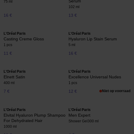
Serum
75 ml
102 ml
16 €
13 €
L'Oréal Paris
L'Oréal Paris
Casting Creme Gloss
Hyaluron Lip Stain Serum
1 pcs
5 ml
11 €
16 €
L'Oréal Paris
L'Oréal Paris
Elnett Satin
Excellence Universal Nudes
400 ml
1 pcs
7 €
12 €
Niet op voorraad
L'Oréal Paris
L'Oréal Paris
Elvital Hyaluron Plump Shampoo
Men Expert
For Dehydrated Hair
Shower Gel
300 ml
1000 ml