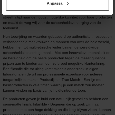
make-upproducten, wil L'Oréal Paris schoonheid gemakkelijk
Anpassa
samt vår Integritetspolicy.
toegankelijk en betaalbaar maken en tegelijkertijd de allernieuwste
schoonheidstrends aanbieden. Over L'Oréal Paris L'Oréal Paris
streeft altijd naar de hoogst mogelijke kwaliteit voor haar producten
en maakt de weg vrij voor de schoonheidsverzorging van de
toekomst.
Hun toewijding en waarden gebaseerd op authenticiteit, respect en
verbondenheid met vrouwen en mannen van over de hele wereld,
hebben hen tot multi-etnische leider binnen de wereldwijde
schoonheidsindustrie gemaakt. Met een innovatieve mentaliteit en
de bereidheid om de beste producten tegen de meest gunstige
prijzen aan te bieden aan een zo breed mogelijke klantenkring.
Een filosofie die tot uiting komt middels onderzoek in eigen
laboratoria en de wil om professionele expertise voor iedereen
toegankelijk te maken Productlijnen True Match - Een lijn met
basisproducten in vele tinten waarbij je een match zou moeten
kunnen vinden op basis van je huidteint/ondertoon.
De producten geven je huid een natuurlijk gevoel en hebben een
semi-matte finish. Infaillible - Degenen die op zoek zijn naar
producten met een hoge dekking en die lang blijven zitten, kunnen
hier terecht. Met een brede keuze aan primers, basis-, oog- en