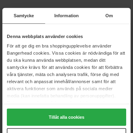
Samtycke
Information
Om
L'Oréal Paris
L'Oréal Paris
Elvital Hyaluron Plump Set
True Match Hyaluron Tinted
Balm
Value Pack
8 g
Denna webbplats använder cookies
13 €
26 €
För att ge dig en bra shoppingupplevelse använder
Normale prijs 14 €
Bangerhead cookies. Vissa cookies är nödvändiga för att
du ska kunna använda webbplatsen, medan ditt
Pagina 1 van 12
Volgende
samtycke krävs för att använda cookies för att förbättra
våra tjänster, mäta och analysera trafik, förse dig med
relevant och anpassat innehåll/annonser samt för att
Meer tonen
aktivera funktioner som används på sociala medier
media (kan innefatta behandling av personuppgifter).
Data som samlas in delas med cookieleverantören.
L'ORÉAL PARIS
Genom att trycka på "Tillåt alla cookies" accepterar du
L'Oréal Paris is toegewijd om de diversiteit van de
alla cookies, medan du under "Detaljer" kan anpassa
Tillåt alla cookies
schoonheidsindustrie te vieren en wil iedereen erbij betrekken. Met
användningen av cookies. Du kan när som helst återkalla
de hulp van sterke merkambassadeurs en een breed scala aan
ditt samtycke. För mer information se vår Cookie Policy