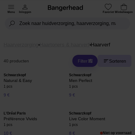
Menu
Inloggen
Favoriet
Winkelwagen
Haarverzorging
Haartoners & haarverf
Haarverf
Filter
Sorteren
40 producten
Schwarzkopf
Schwarzkopf
Natural & Easy
Men Perfect
1 pcs
1 pcs
9 €
9 €
L'Oréal Paris
Schwarzkopf
Préférence Vivids
Live Color Moment
1 pcs
1 pcs
10 €
8 €
Niet op voorraad