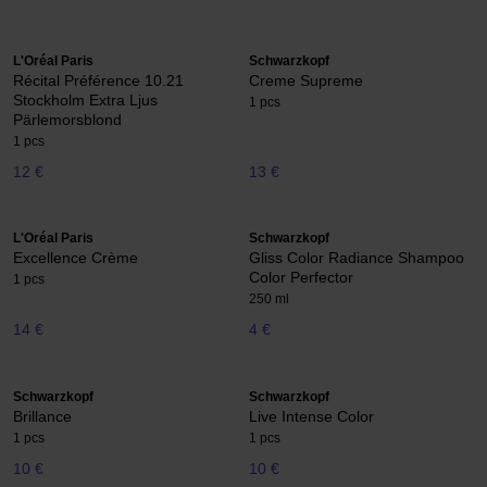
L'Oréal Paris
Schwarzkopf
Récital Préférence 10.21
Creme Supreme
Stockholm Extra Ljus
1 pcs
Pärlemorsblond
1 pcs
12 €
13 €
L'Oréal Paris
Schwarzkopf
Excellence Crème
Gliss Color Radiance Shampoo
Color Perfector
1 pcs
250 ml
14 €
4 €
Schwarzkopf
Schwarzkopf
Brillance
Live Intense Color
1 pcs
1 pcs
10 €
10 €