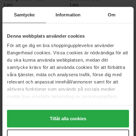
1 pcs
1 pcs
11 €
11 €
Samtycke
Information
Om
L'Oréal Paris
L'Oréal Paris
Denna webbplats använder cookies
Brow Color
Excellence Crème 1 Svart
1 pcs
1 pcs
För att ge dig en bra shoppingupplevelse använder
24 €
14 €
Bangerhead cookies. Vissa cookies är nödvändiga för att
du ska kunna använda webbplatsen, medan ditt
samtycke krävs för att använda cookies för att förbättra
L'Oréal Paris
L'Oréal Paris
våra tjänster, mäta och analysera trafik, förse dig med
Excellence Crème 3
Excellence Crème 10 Extra
relevant och anpassat innehåll/annonser samt för att
Ljusblond
1 pcs
1 pcs
aktivera funktioner som används på sociala medier
media (kan innefatta behandling av personuppgifter).
14 €
Niet op voorraad
14 €
Data som samlas in delas med cookieleverantören.
Genom att trycka på "Tillåt alla cookies" accepterar du
L'Oréal Paris
L'Oréal Paris
alla cookies, medan du under "Detaljer" kan anpassa
Tillåt alla cookies
Préférence Le Blonding Toner
Casting Creme Gloss
användningen av cookies. Du kan när som helst återkalla
Platinum Ice
1 pcs
1 pcs
ditt samtycke. För mer information se vår Cookie Policy