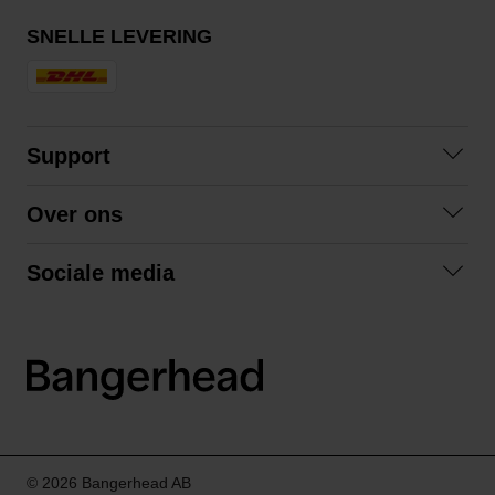
SNELLE LEVERING
Support
Contact opnemen
Over ons
Veelgestelde vragen
Over ons
Algemene voorwaarden
Sociale media
Samenwerken
Retourneren
Facebook
Verzending
Privacybeleid
Instagram
LinkedIn
© 2026 Bangerhead AB