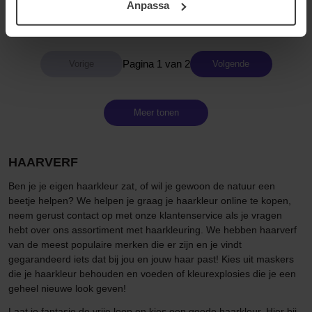
Anpassa
samt vår Integritetspolicy.
13 €
Niet op voorraad
11 €
Pagina 1 van 2
Volgende
Meer tonen
HAARVERF
Ben je je eigen haarkleur zat, of wil je gewoon de natuur een
beetje helpen? We helpen je graag je haarkleur online te kopen,
neem gerust contact op met onze klantenservice als je vragen
hebt over ons assortiment met haarkleuring. We hebben haarverf
van de meest populaire merken die er zijn en je vindt
gegarandeerd iets dat bij jou en jouw haar past! Kies uit maskers
die je haarkleur behouden en voeden of kleurexplosies die je een
geheel nieuwe look geven!
Laat je fantasie de vrije loop en kies een goede haarkleur. Hier bij