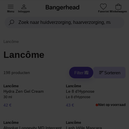
Menu
Inloggen
Favoriet
Winkelwagen
Lancôme
Lancôme
Filter
Sorteren
198 producten
Lancôme
Lancôme
Hydra Zen Gel Cream
Le 8 d'Hypnose
30 ml
Le 8 d'Hypnose
42 €
43 €
Niet op voorraad
Lancôme
Lancôme
Absolue Longevity MD Intercept
Lash Idôle Mascara