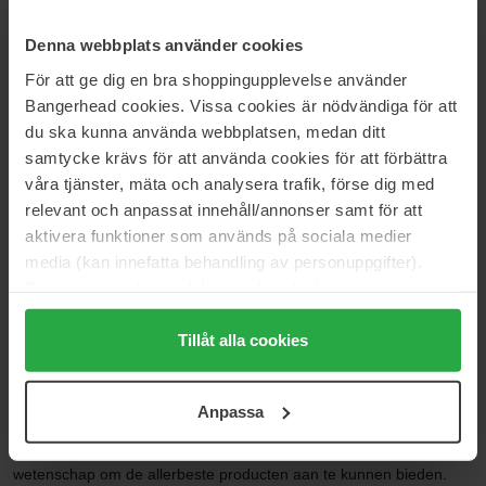
Lancôme
Lancôme
Renergie Ultra Triple Serum Duo
Absolue Longevity The Soft
Denna webbplats använder cookies
Cream
Value Pack
För att ge dig en bra shoppingupplevelse använder
60 ml
Bangerhead cookies. Vissa cookies är nödvändiga för att
230 €
314 €
Niet op voorraad
du ska kunna använda webbplatsen, medan ditt
Normale prijs 255 €
samtycke krävs för att använda cookies för att förbättra
våra tjänster, mäta och analysera trafik, förse dig med
Pagina 1 van 9
Volgende
relevant och anpassat innehåll/annonser samt för att
aktivera funktioner som används på sociala medier
media (kan innefatta behandling av personuppgifter).
Meer tonen
Data som samlas in delas med cookieleverantören.
Genom att trycka på "Tillåt alla cookies" accepterar du
alla cookies, medan du under "Detaljer" kan anpassa
Tillåt alla cookies
LANCÔME
användningen av cookies. Du kan när som helst återkalla
Lancôme is ontstaan vanuit het idee om de Franse schoonheid
ditt samtycke. För mer information se vår Cookie Policy
met de hele wereld te delen. Hier vind je een volledig assortiment
Anpassa
samt vår Integritetspolicy.
met huidverzorging, make-up, parfum en lichaamsverzorging voor
iedereen. Lancôme combineert Franse luxe met moderne
wetenschap om de allerbeste producten aan te kunnen bieden.