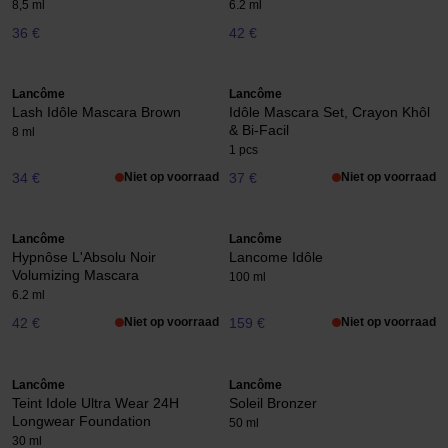
8,5 ml
6.2 ml
36 €
42 €
Lancôme
Lancôme
Lash Idôle Mascara Brown
Idôle Mascara Set, Crayon Khôl
& Bi-Facil
8 ml
1 pcs
34 €
Niet op voorraad
37 €
Niet op voorraad
Lancôme
Lancôme
Hypnôse L'Absolu Noir
Lancome Idôle
Volumizing Mascara
100 ml
6.2 ml
42 €
Niet op voorraad
159 €
Niet op voorraad
Lancôme
Lancôme
Teint Idole Ultra Wear 24H
Soleil Bronzer
Longwear Foundation
50 ml
30 ml