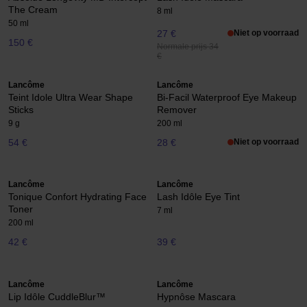
The Cream
8 ml
50 ml
27 €
Niet op voorraad
150 €
Normale prijs 34
€
Lancôme
Lancôme
Teint Idole Ultra Wear Shape
Bi-Facil Waterproof Eye Makeup
Sticks
Remover
9 g
200 ml
54 €
28 €
Niet op voorraad
Lancôme
Lancôme
Tonique Confort Hydrating Face
Lash Idôle Eye Tint
Toner
7 ml
200 ml
42 €
39 €
Lancôme
Lancôme
Lip Idôle CuddleBlur™
Hypnôse Mascara