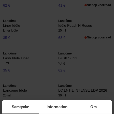
62 €
41 €
Niet op voorraad
Lancôme
Lancôme
Liner Idôle
Idôle Peach’N Roses
Liner Idôle
25 ml
35 €
68 €
Niet op voorraad
Lancôme
Lancôme
Lash Idôle Liner
Blush Subtil
1 ml
5,1 g
35 €
62 €
Lancôme
Lancôme
Lancome Idole
LC LNT L INTENSE EDP 2026
25 ml
30 ml
71 €
Niet op voorraad
61 €
Samtycke
Information
Om