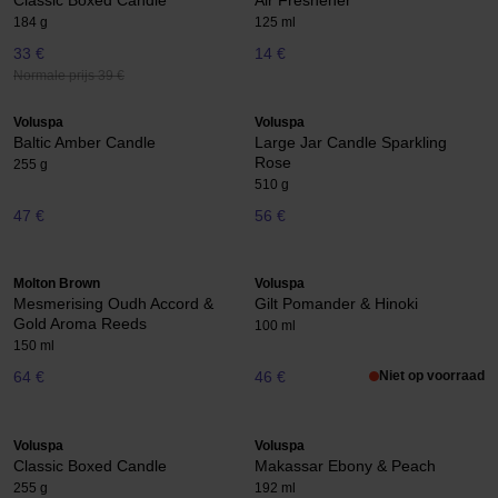
Classic Boxed Candle
Air Freshener
184 g
125 ml
33 €
14 €
Normale prijs 39 €
Voluspa
Voluspa
Baltic Amber Candle
Large Jar Candle Sparkling
Rose
255 g
510 g
47 €
56 €
Molton Brown
Voluspa
Mesmerising Oudh Accord &
Gilt Pomander & Hinoki
Gold Aroma Reeds
100 ml
150 ml
64 €
46 €
Niet op voorraad
Voluspa
Voluspa
Classic Boxed Candle
Makassar Ebony & Peach
255 g
192 ml