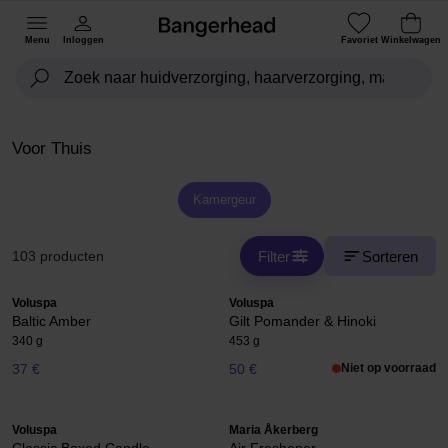
Menu
Inloggen
Favoriet
Winkelwagen
Voor Thuis
Kamergeur
Filter
Sorteren
103 producten
Voluspa
Voluspa
Baltic Amber
Gilt Pomander & Hinoki
340 g
453 g
37 €
50 €
Niet op voorraad
Voluspa
Maria Åkerberg