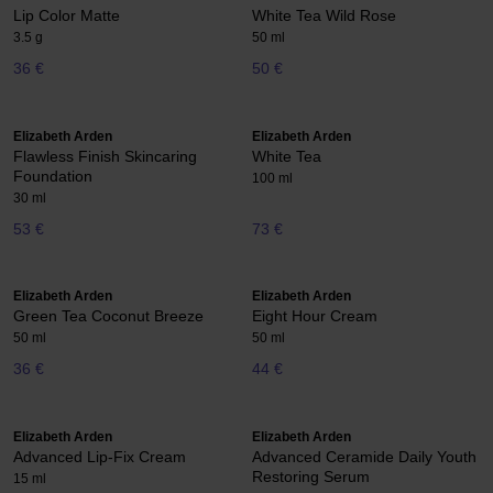
Lip Color Matte
White Tea Wild Rose
3.5 g
50 ml
36 €
50 €
Elizabeth Arden
Elizabeth Arden
Flawless Finish Skincaring
White Tea
Foundation
100 ml
30 ml
53 €
73 €
Elizabeth Arden
Elizabeth Arden
Green Tea Coconut Breeze
Eight Hour Cream
50 ml
50 ml
36 €
44 €
Elizabeth Arden
Elizabeth Arden
Advanced Lip-Fix Cream
Advanced Ceramide Daily Youth
Restoring Serum
15 ml