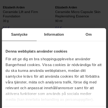
Elizabeth Arden
Elizabeth Arden
Ceramide Lift and Firm
Ceramide Micro Capsule Skin
Foundation
Replenishing Essence
30 g
90 ml
54 €
64 €
Samtycke
Information
Om
Pagina 1 van 5
Volgende
Denna webbplats använder cookies
För att ge dig en bra shoppingupplevelse använder
Meer tonen
Bangerhead cookies. Vissa cookies är nödvändiga för att
du ska kunna använda webbplatsen, medan ditt
samtycke krävs för att använda cookies för att förbättra
ELIZABETH ARDEN
våra tjänster, mäta och analysera trafik, förse dig med
relevant och anpassat innehåll/annonser samt för att
Elizabeth Arden is al 100 jaar een visionair in het creëren van
aktivera funktioner som används på sociala medier
schoonheidsproducten en heeft verschillende innovatieve
producten op de markt gebracht. Met een breed assortiment aan
media (kan innefatta behandling av personuppgifter).
make-up, huidverzorging, lichaamsverzorging en parfums is
Data som samlas in delas med cookieleverantören.