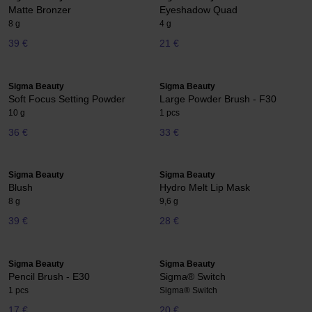
Matte Bronzer
Eyeshadow Quad
8 g
4 g
39 €
21 €
Sigma Beauty
Sigma Beauty
Soft Focus Setting Powder
Large Powder Brush - F30
10 g
1 pcs
36 €
33 €
Sigma Beauty
Sigma Beauty
Blush
Hydro Melt Lip Mask
8 g
9,6 g
39 €
28 €
Sigma Beauty
Sigma Beauty
Pencil Brush - E30
Sigma® Switch
1 pcs
Sigma® Switch
17 €
20 €