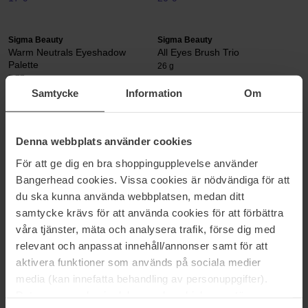
Sigma Beauty
Sigma Beauty
Warm Neutrals Eyeshadow
All Eyes Brush Trio
Palette
26 g
7.77 g
Samtycke
Information
Om
33 €
57 €
Niet op voorraad
Sigma Beauty
Sigma Beauty
Denna webbplats använder cookies
Beaming Glow Illuminating
F47 Multitasker
För att ge dig en bra shoppingupplevelse använder
Powder
F47 Multitasker
Bangerhead cookies. Vissa cookies är nödvändiga för att
10 g
du ska kunna använda webbplatsen, medan ditt
36 €
28 €
samtycke krävs för att använda cookies för att förbättra
våra tjänster, mäta och analysera trafik, förse dig med
Sigma Beauty
Sigma Beauty
relevant och anpassat innehåll/annonser samt för att
Gel Eye Liner
Hydrating Lip Gloss
aktivera funktioner som används på sociala medier
Gel Eye Liner
Hydrating Lip Gloss
media (kan innefatta behandling av personuppgifter).
22 €
20 €
Data som samlas in delas med cookieleverantören.