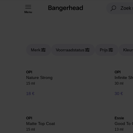
Menu
Merk
Voorraadstatus
Prijs
Kleur
OPI
OPI
Nature Strong
Infinite S
15 ml
30 ml
18 €
30 €
OPI
Essie
Matte Top Coat
Good To 
15 ml
13 ml