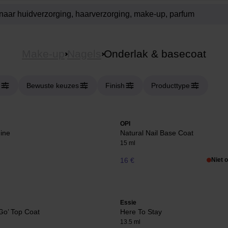
Make-up
Nagels
Onderlak & basecoat
Bewuste keuzes
Finish
Producttype
OPI
hine
Natural Nail Base Coat
15 ml
16 €
Niet 
Essie
Go’ Top Coat
Here To Stay
13.5 ml