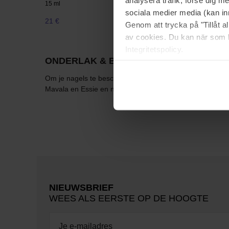
15 ml
15 ml
sociala medier media (kan in
21 €
Niet op voorraad
16 €
Genom att trycka på "Tillåt 
av cookies. Du kan när som h
Integritetspolicy.
ONDERLAK & BASECOAT
Om je nagels te beschermen tegen verkleuren door vrolijk
Mavala en Essie en nog veel meer andere merken. En ook
NIEUWSBRIEF
WEES ALS EERSTE OP DE HOOGTE