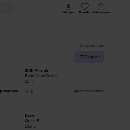
Inloggen
Favoriet
Winkelwagen
18 producten
Populair
IDUN Minerals
Base Coat Kristall
11 ml
op voorraad
10 €
Niet op voorraad
Essie
Quick-E
13.5 ml