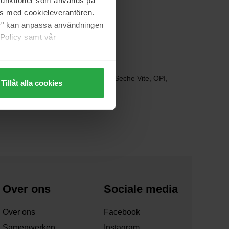
as med cookieleverantören.
jer" kan anpassa användningen
 Policy samt vår
ogende. Hier bij Bangerhead vind je Seche Vite, OPI,
Tillåt alla cookies
 en wat sneller laat groeien.
Over ons
Sociale media
Over ons
Facebook
Samenwerken
Instagram