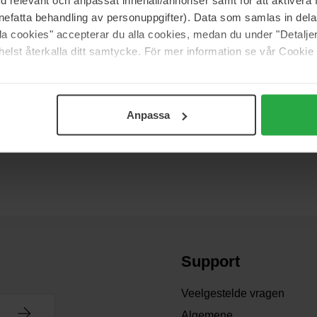
nefatta behandling av personuppgifter). Data som samlas in del
alla cookies" accepterar du alla cookies, medan du under "Detal
elst återkalla ditt samtycke. För mer information se vår Cookie
 gekleurde nagellak heb je een base coat nodig. Het liefst een sneldr
Anpassa
 de geweldige base coats die een dunne breekbare nagel dikker maken
Support
Veelgestelde vragen
Algemene