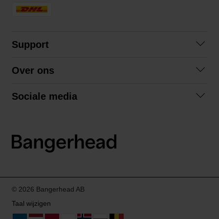
Support
Veelgestelde vragen
Over ons
Algemene voorwaarden
Over ons
Retourneren
Sociale media
Samenwerken
Privacybeleid
Facebook
Verzending
Instagram
LinkedIn
© 2026 Bangerhead AB
Taal wijzigen