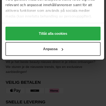
transparant.
relevant och anpassat innehåll/annonser samt för att
aktivera funktioner som används på sociala medier
media (kan innefatta behandling av personuppgifter).
Data som samlas in delas med cookieleverantören.
Genom att trycka på "Tillåt alla cookies" accepterar du
NIEUWSBRIEF
alla cookies, medan du under "Detaljer" kan anpassa
Tillåt alla cookies
WEES ALS EERSTE OP DE HOOGTE
användningen av cookies. Du kan när som helst återkalla
ditt samtycke. För mer information se vår Cookie Policy
Anpassa
samt vår Integritetspolicy.
Wil je het beste beauty-nieuws direct in je inbox ontvangen?
We sturen je de nieuwste trends, tips en exclusieve
aanbiedingen!
VEILIG BETALEN
SNELLE LEVERING