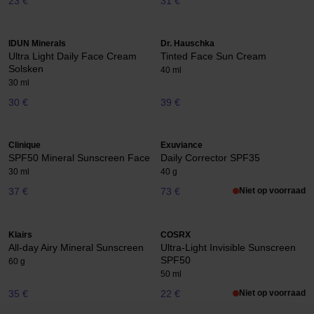
23 €
31 €
IDUN Minerals
Dr. Hauschka
Ultra Light Daily Face Cream
Tinted Face Sun Cream
Solsken
40 ml
30 ml
30 €
39 €
Clinique
Exuviance
SPF50 Mineral Sunscreen Face
Daily Corrector SPF35
30 ml
40 g
37 €
73 €
Niet op voorraad
Klairs
COSRX
All-day Airy Mineral Sunscreen
Ultra-Light Invisible Sunscreen
SPF50
60 g
50 ml
35 €
22 €
Niet op voorraad