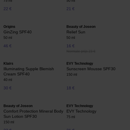
75 ml
50 ml
22 €
21 €
Origins
Beauty of Joseon
GinZing SPF40
Relief Sun
50 ml
50 ml
46 €
16 €
Normale prijs 23 €
Klairs
EVY Technology
Illuminating Supple Blemish
Sunscreen Mousse SPF30
Cream SPF40
150 ml
40 ml
30 €
18 €
Beauty of Joseon
EVY Technology
Comfort Protection Mineral Body
EVY Technology
Sun Lotion SPF30
75 ml
150 ml