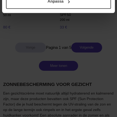
Anpassa
samt vår Integritetspolicy.
Murad
Biotherm
Environmental Shield
Waterlover Sun Milky Spray
SPF50
50 ml
200 ml
80 €
33 €
Pagina 1 van 5
Volgende
Meer tonen
ZONNEBESCHERMING VOOR GEZICHT
Een gezichtscrème moet natuurlijk altijd hydraterend en kalmerend
zijn, maar deze producten bevatten ook SPF (Sun Protection
Factor) die je huid beschermt tegen de UV-straling van de zon en
op de lange termijn ook rimpels en in het ergste geval zelfs
huidkanker voorkomt! Een absolute aanrader in de zomer en als