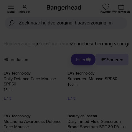
Menu
Inloggen
Favoriet
Winkelwagen
Huidverzorging
Zon
Zoncrème
Zonnebescherming voor gez
Filter
Sorteren
99 producten
EVY Technology
EVY Technology
Daily Defence Face Mousse
Sunscreen Mousse SPF50
SPF50
100 ml
75 ml
17 €
17 €
EVY Technology
Beauty of Joseon
Melanoma Awareness Defence
Daily Tinted Fluid Sunscreen
Face Mousse
Broad Spectrum SPF 30 PA +++