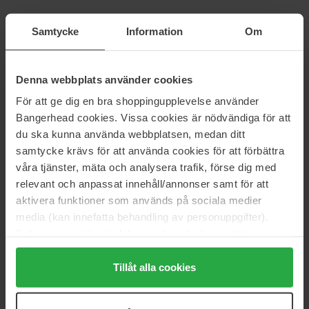
Lumene
COSRX
Samtycke
Information
Om
Nordic-C
Aloe Soothing Sun Cream
SPF50+PA + + +
50 ml
50 ml
Denna webbplats använder cookies
27 €
18 €
För att ge dig en bra shoppingupplevelse använder
Bangerhead cookies. Vissa cookies är nödvändiga för att
EVY Technology
Beauty of Joseon
du ska kunna använda webbplatsen, medan ditt
Sunscreen Mousse Face & Body
Hydra Shield Body Sun Lotion
SPF30
SPF50+
samtycke krävs för att använda cookies för att förbättra
100 ml
150 ml
våra tjänster, mäta och analysera trafik, förse dig med
17 €
23 €
Niet op voorraad
relevant och anpassat innehåll/annonser samt för att
aktivera funktioner som används på sociala medier
media (kan innefatta behandling av personuppgifter).
Dr. Ceuracle
EVY Technology
Data som samlas in delas med cookieleverantören.
Pro Balance Sun Stick
Sunscreen Mousse For Kids
SPF30
Genom att trycka på "Tillåt alla cookies" accepterar du
18 g
150 ml
alla cookies, medan du under "Detaljer" kan anpassa
Tillåt alla cookies
29 €
Niet op voorraad
31 €
användningen av cookies. Du kan när som helst återkalla
ditt samtycke. För mer information se vår Cookie Policy