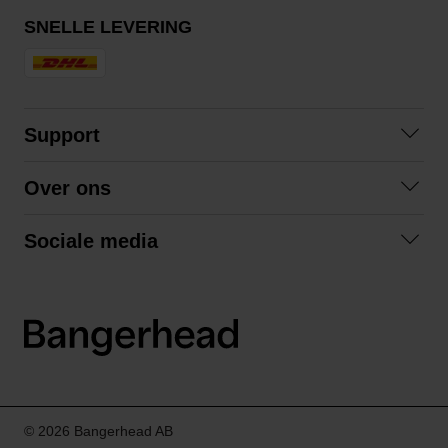
SNELLE LEVERING
Support
Contact opnemen
Over ons
Veelgestelde vragen
Over ons
Algemene voorwaarden
Sociale media
Samenwerken
Retourneren
Facebook
Verzending
Privacybeleid
Instagram
LinkedIn
© 2026 Bangerhead AB