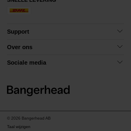
Support
Contact opnemen
Over ons
Veelgestelde vragen
Over ons
Algemene voorwaarden
Sociale media
Samenwerken
Retourneren
Facebook
Verzending
Privacybeleid
Instagram
LinkedIn
© 2026 Bangerhead AB
Taal wijzigen