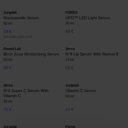
Jorgobé
FOREO
Niacinamide Serum
UFO™ LED Light Serum
50 ml
30 ml
19 €
48 €
Normale prijs 27 €
Round Lab
Verso
Birch Juice Moisturizing Serum
N°9 Lip Serum With Retinol 8
50 ml
15 ml
35 €
65 €
Verso
Jorgobé
N°4 Super C Serum With
Vitamin C Serum
Vitamin C
50 ml
30 ml
75 €
47 €
Jorgobé
Purito