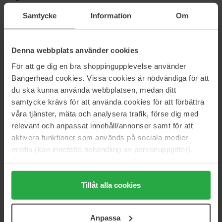
Multi-Hyaluronic Serum
Wonder Releaf Centella Serum
Samtycke
Information
Om
Unscented
50 ml
60 ml
40 €
33 €
Niet op voorraad
Denna webbplats använder cookies
För att ge dig en bra shoppingupplevelse använder
KORA Organics
Bioeffect
Bangerhead cookies. Vissa cookies är nödvändiga för att
Turmeric Glow Drops
EGF Serum
Niacinamide Alternative Serum
du ska kunna använda webbplatsen, medan ditt
15 ml
30 ml
samtycke krävs för att använda cookies för att förbättra
104 €
Niet op voorraad
79 €
våra tjänster, mäta och analysera trafik, förse dig med
Normale prijs
156 €
relevant och anpassat innehåll/annonser samt för att
aktivera funktioner som används på sociala medier
Dr. Ceuracle
Babor
media (kan innefatta behandling av personuppgifter).
Azelaic 10 & Madeca Ampoule
DOC Complexion Perfecting
Serum
Data som samlas in delas med cookieleverantören.
30 ml
30 ml
Genom att trycka på "Tillåt alla cookies" accepterar du
26 €
Niet op voorraad
50 €
alla cookies, medan du under "Detaljer" kan anpassa
Tillåt alla cookies
användningen av cookies. Du kan när som helst återkalla
ditt samtycke. För mer information se vår Cookie Policy
haruharu wonder
Biotherm
Anpassa
samt vår Integritetspolicy.