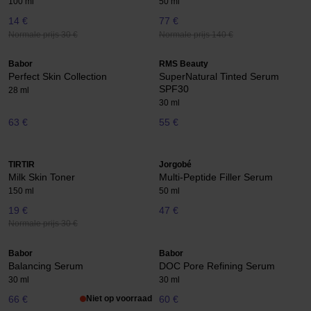
100 ml
50 ml
14 €
77 €
Normale prijs 30 €
Normale prijs 140 €
Babor
RMS Beauty
Perfect Skin Collection
SuperNatural Tinted Serum
SPF30
28 ml
30 ml
63 €
55 €
TIRTIR
Jorgobé
Milk Skin Toner
Multi-Peptide Filler Serum
150 ml
50 ml
19 €
47 €
Normale prijs 30 €
Babor
Babor
Balancing Serum
DOC Pore Refining Serum
30 ml
30 ml
66 €
Niet op voorraad
60 €