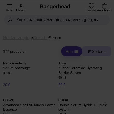
Menu
Inloggen
Favoriet
Winkelwagen
Huidverzorging
Gezicht
Serum
Filter
Sorteren
377 producten
Maria Åkerberg
Anua
Serum Antirouge
7 Rice Ceramide Hydrating
Barrier Serum
30 ml
50 ml
30 €
29 €
COSRX
Clarins
Advanced Snail 96 Mucin Power
Double Serum Hydric + Lipidic
Essence
system