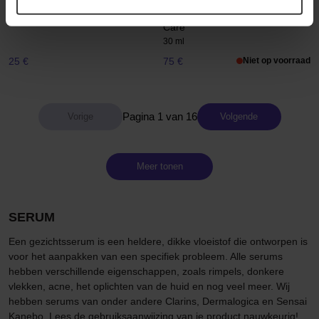
Rose PDRN Firming Serum
Life Plankton Regenerating
Serum Complete Anti-Aging
30 ml
Care
30 ml
25 €
75 €
Niet op voorraad
Pagina 1 van 16
Volgende
Meer tonen
SERUM
Een gezichtsserum is een heldere, dikke vloeistof die ontworpen is
voor het aanpakken van een specifiek probleem. Alle serums
hebben verschillende eigenschappen, zoals rimpels, donkere
vlekken, acne, het oplichten van de huid en nog veel meer. Wij
hebben serums van onder andere Clarins, Dermalogica en Sensai
Kanebo. Lees de gebruiksaanwijzing van je product nauwkeurig!