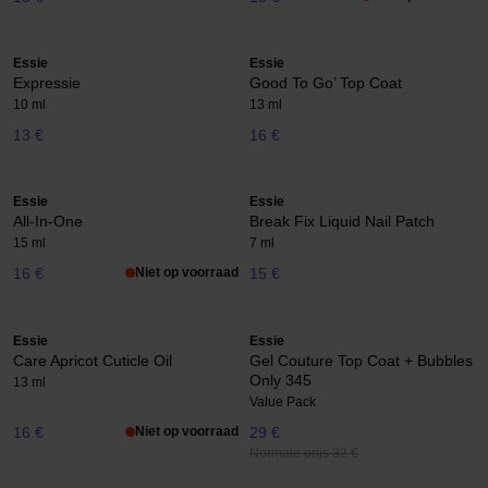
Essie
Essie
Expressie
Good To Go’ Top Coat
10 ml
13 ml
13 €
16 €
Essie
Essie
All-In-One
Break Fix Liquid Nail Patch
15 ml
7 ml
16 €
Niet op voorraad
15 €
Essie
Essie
Care Apricot Cuticle Oil
Gel Couture Top Coat + Bubbles
Only 345
13 ml
Value Pack
16 €
Niet op voorraad
29 €
Normale prijs 32 €