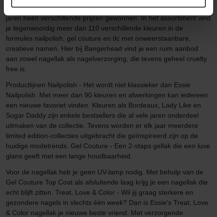
hoogkwalitatieve ingrediënten en salonkwaliteit, en heeft door de
jaren heen verschillende prijzen gewonnen. In het assortiment vind
je tegenwoordig meer dan 110 verschillende kleuren in de
formules nailpolish, gel couture en tlc met onweerstaanbare,
creatieve namen. Hier bij Bangerhead vind je een ruim aanbod
aan zowel nagellak als nagelverzorging, die tevens geheel cruelty
free is.
Productlijnen Nailpolish - Het wordt niet klassieker dan Essie
Nailpolish. Met meer dan 90 kleuren en afwerkingen kan iedereen
een nieuwe favoriet vinden. Kleuren als Bordeaux, Lady Like en
Sugar Daddy zijn enkele bestsellers die al vele jaren onderdeel
uitmaken van de collectie. Tevens worden er elk jaar meerdere
limited edition-collecties uitgebracht die geïnspireerd zijn op de
huidige modetrends. Gel Couture - Een 2-staps gellak die een luxe
glans geeft met een lange houdbaarheid.
Voor de nagellak heb je geen UV-lamp nodig. Met behulp van de
Gel Couture Top Coat als afsluitende laag krijg je een nagellak die
echt blijft zitten. Treat, Love & Color - Wil jij graag sterkere en
gezondere nagels in slechts één week? Dan is Essie's Treat, Love
& Color nagellak je nieuwe beste vriend. Met verzorgende