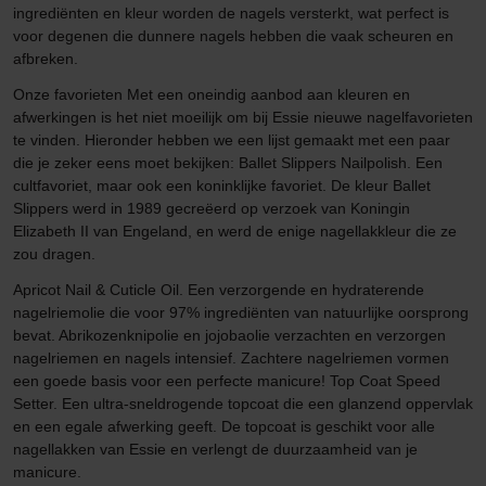
ingrediënten en kleur worden de nagels versterkt, wat perfect is
voor degenen die dunnere nagels hebben die vaak scheuren en
afbreken.
Onze favorieten Met een oneindig aanbod aan kleuren en
afwerkingen is het niet moeilijk om bij Essie nieuwe nagelfavorieten
te vinden. Hieronder hebben we een lijst gemaakt met een paar
die je zeker eens moet bekijken: Ballet Slippers Nailpolish. Een
cultfavoriet, maar ook een koninklijke favoriet. De kleur Ballet
Slippers werd in 1989 gecreëerd op verzoek van Koningin
Elizabeth II van Engeland, en werd de enige nagellakkleur die ze
zou dragen.
Apricot Nail & Cuticle Oil. Een verzorgende en hydraterende
nagelriemolie die voor 97% ingrediënten van natuurlijke oorsprong
bevat. Abrikozenknipolie en jojobaolie verzachten en verzorgen
nagelriemen en nagels intensief. Zachtere nagelriemen vormen
een goede basis voor een perfecte manicure! Top Coat Speed
Setter. Een ultra-sneldrogende topcoat die een glanzend oppervlak
en een egale afwerking geeft. De topcoat is geschikt voor alle
nagellakken van Essie en verlengt de duurzaamheid van je
manicure.