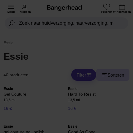
Menu
Inloggen
Favoriet
Winkelwagen
Essie
Essie
Filter
Sorteren
40 producten
Essie
Essie
Gel Couture
Hard To Resist
13,5 ml
13,5 ml
16 €
16 €
Essie
Essie
gel couture nail polish
Good As Gone