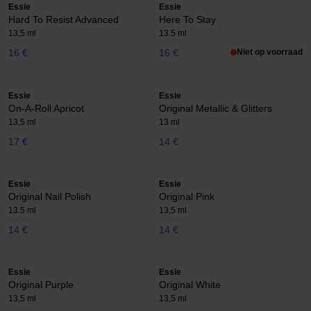
Essie
Essie
Hard To Resist Advanced
Here To Stay
13,5 ml
13.5 ml
16 €
16 €
Niet op voorraad
Essie
Essie
On-A-Roll Apricot
Original Metallic & Glitters
13,5 ml
13 ml
17 €
14 €
Essie
Essie
Original Nail Polish
Original Pink
13.5 ml
13,5 ml
14 €
14 €
Essie
Essie
Original Purple
Original White
13,5 ml
13,5 ml