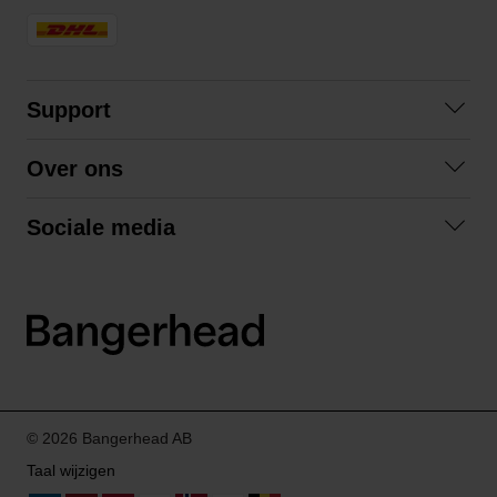
Support
Contact opnemen
Over ons
Veelgestelde vragen
Over ons
Algemene voorwaarden
Sociale media
Samenwerken
Retourneren
Facebook
Verzending
Privacybeleid
Instagram
LinkedIn
© 2026 Bangerhead AB
Taal wijzigen