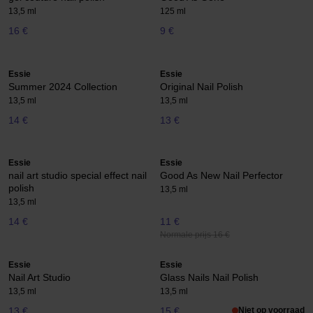
13,5 ml
125 ml
16 €
9 €
Essie
Essie
Summer 2024 Collection
Original Nail Polish
13,5 ml
13,5 ml
14 €
13 €
Essie
Essie
nail art studio special effect nail
Good As New Nail Perfector
polish
13,5 ml
13,5 ml
14 €
11 €
Normale prijs 16 €
Essie
Essie
Nail Art Studio
Glass Nails Nail Polish
13,5 ml
13,5 ml
13 €
15 €
Niet op voorraad