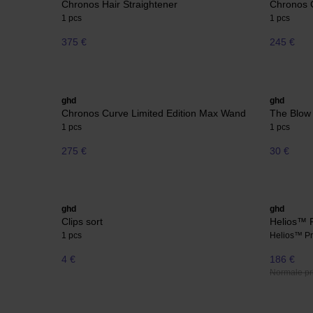
Chronos Hair Straightener
Chronos 
1 pcs
1 pcs
375 €
245 €
ghd
ghd
Chronos Curve Limited Edition Max Wand
The Blow
1 pcs
1 pcs
275 €
30 €
ghd
ghd
Clips sort
Helios™ P
1 pcs
Helios™ Pr
4 €
186 €
Normale pri