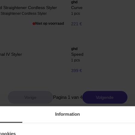
ghd
 Straightener Cordless Styler
Curve
Straightener Cordless Styler
1 pcs
Niet op voorraad
221 €
ghd
al IV Styler
Speed
1 pcs
399 €
Pagina 1 van 4
Volgende
Information
Meer tonen
cookies