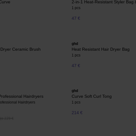
Curve
2-in-1 Heat-Resistant Styler Bag
1 pcs
47 €
ghd
 Dryer Ceramic Brush
Heat Resistant Hair Dryer Bag
1 pcs
47 €
ghd
rofessional Hairdryers
Curve Soft Curl Tong
ofessional Hairdryers
1 pcs
214 €
js 229 €