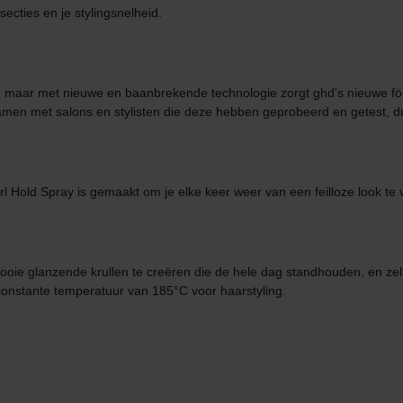
secties en je stylingsnelheid.
ker, maar met nieuwe en baanbrekende technologie zorgt ghd's nieuwe fö
en met salons en stylisten die deze hebben geprobeerd en getest, dus 
rl Hold Spray is gemaakt om je elke keer weer van een feilloze look te 
mooie glanzende krullen te creëren die de hele dag standhouden, en ze
onstante temperatuur van 185°C voor haarstyling.