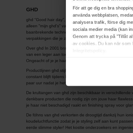
För att ge dig en bra shoppi
GHD
använda webbplatsen, medan d
ghd “Good hair day", waar het merk ghd een afkorting voo
analysera trafik, förse dig 
alleen "mijn ghd's" van elke dag een goede haardag kun
sociala medier media (kan in
baanbrekende technologie waar je op kunt vertrouwen, d
Genom att trycka på "Tillåt 
verpakkingen die je zintuigen prikkelen.
av cookies. Du kan när som h
Over ghd In 2001 brachten drie ondernemers uit Yorkshir
Integritetspolicy.
van een leger aan toegewijde stylisten verkreeg ghb al sn
Ongeacht of je je haar wilt stijlen, krullen of föhnen kun je
Productlijnen ghd stijltangen- De stijltangen van ghd he
constant blijft tijdens het gehele gebruik door middel v
paar uur nadat je het in model hebt gebracht al plat hang
De krultangen van ghd zijn beschikbaar in verschillende 
denkbare producten die nodig zijn om jouw haar flawless 
je haar niet beschadigd raakt en finishing spray voor gl
De föhns van ghd verkorten de droogtijd dankzij hun ionisc
koudeluchtfunctie zodat je je styling zelf aan kunt passe
eerde slimme styler! Het kostte onderzoekers en ingenieu