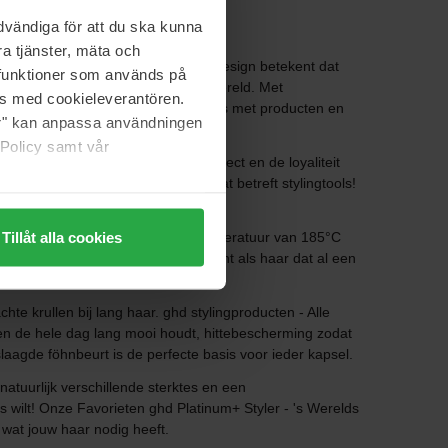
vändiga för att du ska kunna
a tjänster, mäta och
rieure prestaties en verleidelijk design betekent dat
a funktioner som används på
door haarstylisten over de hele wereld. Met
as med cookieleverantören.
kan worden, en een premium belevenis met producten en
jer" kan anpassa användningen
 Policy samt vår
over de hele wereld. Met het respect en de loyaliteit
rekende keuze onder stijliconen wat betreft stylingtools!
Tillåt alla cookies
heid. De tang controleert dat de temperatuur van 185°C
tangen- Er is maar weinig zo irritant als haar dat al een
te krullen bij lang haar. ghd stylingproducten - Alle
len de hele dag lang mooi houdt, hittebescherming zodat
laagde föhnbeurt is de perfecte basis voor ieder kapsel.
natuurlijk verschillende sterktes en een
s wilt! Onze Favorieten ghd Platinum+ Styler - 's Werelds
 wat jouw haar nodig heeft.