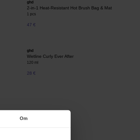
ghd
2-in-1 Heat-Resistant Hot Brush Bag & Mat
1 pcs
47 €
ghd
Wetline Curly Ever After
120 ml
28 €
Om