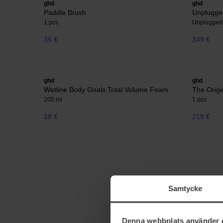
ghd
ghd
Paddle Brush
Unplugged
1 pcs
Unplugged 
35 €
349 €
ghd
ghd
Wetline Body Goals Total Volume Foam
The Origin
200 ml
1 pcs
28 €
219 €
Samtycke
Denna webbplats använder 