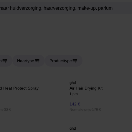
h
Haartype
Producttype
ghd
d Heat Protect Spray
Air Hair Drying Kit
1 pcs
142 €
js 32 €
Normale prijs 179 €
ghd