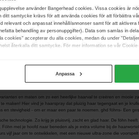
ngupplevelse använder Bangerhead cookies. Vissa cookies är nöd
itt samtycke krävs för att använda cookies för att förbättra vår
r is, is een merk waar iedereen van houdt, want de combinatie van supe
med relevant och anpassat innehåll/annonser samt för att aktiver
nen maken! Tegenwoordig wordt ghd gebruikt, geprezen en aanbevolen 
nefatta behandling av personuppgifter). Data som samlas in del
ie zorgt voor een uitstekend resultaat dat zowel gezien als gevoeld 
alla cookies" accepterar du alla cookies, medan du under "Detal
elst återkalla ditt samtycke. För mer information se vår Cookie
e een radicaal vernieuwend haarstylingsproduct in handen van vrouwen 
el een cultstatus in het hele land en tegenwoordig zijn ze een vanzelfsp
 iets vinden dat bij je past!
Anpassa
rkennen de dikte van het haar, de grootte van de secties en stylingsnel
an de sensoren die wel 250 keer per seconde de warmte checken! ghd krul
t.
varianten en maten om zo een heerlijke haarval te creëren en mooie zach
te maken! Hier vind je haarspray dat pluizig haar tegengaat en je krul
ans en stevigheid - om er maar een paar te noemen. ghd föhns- Een ges
he technologie. Zo krijg je pluisvrij, zacht en glad haar. De föhn heeft 
n. Föhn met je hoofd naar beneden als je extra volume bij de haarwortel
rs vijf jaar om te ontwikkelen, met een nieuwe ultra-zone die voorspelt