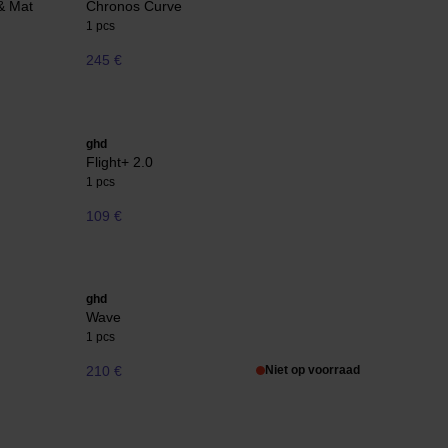
 & Mat
Chronos Curve
1 pcs
245 €
ghd
Flight+ 2.0
1 pcs
109 €
ghd
Wave
1 pcs
210 €
Niet op voorraad