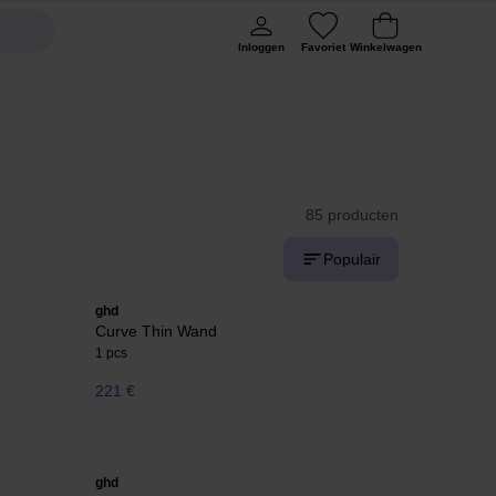
Inloggen
Favoriet
Winkelwagen
85 producten
Populair
ghd
Curve Thin Wand
1 pcs
221 €
ghd