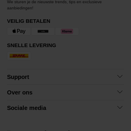
We sturen je de nieuwste trends, tips en exclusieve
aanbiedingen!
VEILIG BETALEN
SNELLE LEVERING
Support
Contact opnemen
Over ons
Veelgestelde vragen
Over ons
Algemene voorwaarden
Sociale media
Samenwerken
Retourneren
Facebook
Verzending
Privacybeleid
Instagram