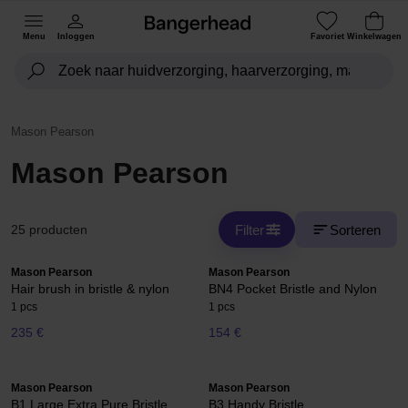
Menu
Inloggen
Favoriet
Winkelwagen
Mason Pearson
Mason Pearson
Filter
Sorteren
25 producten
Mason Pearson
Mason Pearson
Hair brush in bristle & nylon
BN4 Pocket Bristle and Nylon
1 pcs
1 pcs
235 €
154 €
Mason Pearson
Mason Pearson
B1 Large Extra Pure Bristle
B3 Handy Bristle