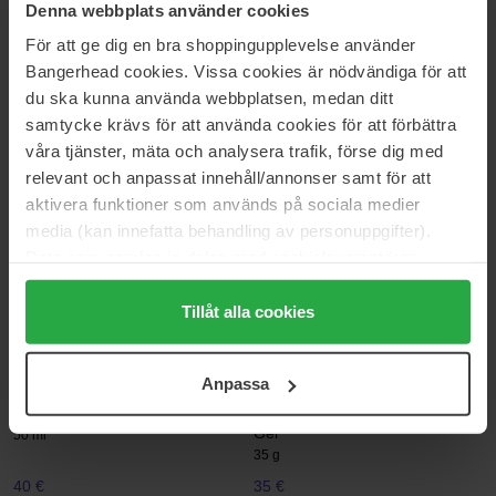
45 €
14 €
Denna webbplats använder cookies
För att ge dig en bra shoppingupplevelse använder
Bangerhead cookies. Vissa cookies är nödvändiga för att
Klairs
Klairs
Freshly Juiced Vitamin Essence
Freshly Juiced Vitamin Mask
du ska kunna använda webbplatsen, medan ditt
Toner
Cleanser
samtycke krävs för att använda cookies för att förbättra
180 ml
150 ml
våra tjänster, mäta och analysera trafik, förse dig med
29 €
25 €
relevant och anpassat innehåll/annonser samt för att
aktivera funktioner som används på sociala medier
media (kan innefatta behandling av personuppgifter).
Klairs
Klairs
Freshly Juiced Vitamin Skin
Fundamental Ampoule Mist
Data som samlas in delas med cookieleverantören.
Prep Pads
125 ml
Genom att trycka på "Tillåt alla cookies" accepterar du
80 pcs
alla cookies, medan du under "Detaljer" kan anpassa
Tillåt alla cookies
30 €
35 €
användningen av cookies. Du kan när som helst återkalla
ditt samtycke. För mer information se vår Cookie Policy
Anpassa
samt vår Integritetspolicy.
Klairs
Klairs
Fundamental Watery Oil Drop
Fundamental Eye Awakening
Gel
50 ml
35 g
40 €
35 €