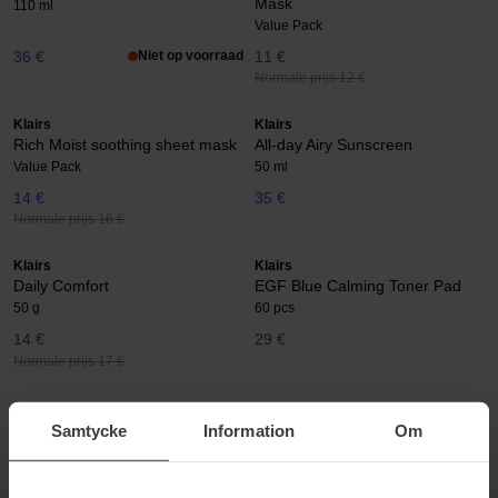
Mask
110 ml
Value Pack
36 €
Niet op voorraad
11 €
Normale prijs 12 €
Klairs
Klairs
Rich Moist soothing sheet mask
All-day Airy Sunscreen
Value Pack
50 ml
14 €
35 €
Normale prijs 16 €
Klairs
Klairs
Daily Comfort
EGF Blue Calming Toner Pad
50 g
60 pcs
14 €
29 €
Normale prijs 17 €
Klairs
Klairs
Freshly Juiced Vitamin Charging
Freshly Juiced Vitamin E Mask
Samtycke
Information
Om
Serum
15 ml
30 ml