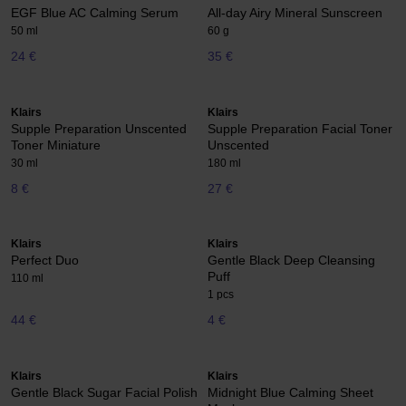
EGF Blue AC Calming Serum
All-day Airy Mineral Sunscreen
50 ml
60 g
24 €
35 €
Klairs
Klairs
Supple Preparation Unscented
Supple Preparation Facial Toner
Toner Miniature
Unscented
30 ml
180 ml
8 €
27 €
Klairs
Klairs
Perfect Duo
Gentle Black Deep Cleansing
Puff
110 ml
1 pcs
44 €
4 €
Klairs
Klairs
Gentle Black Sugar Facial Polish
Midnight Blue Calming Sheet