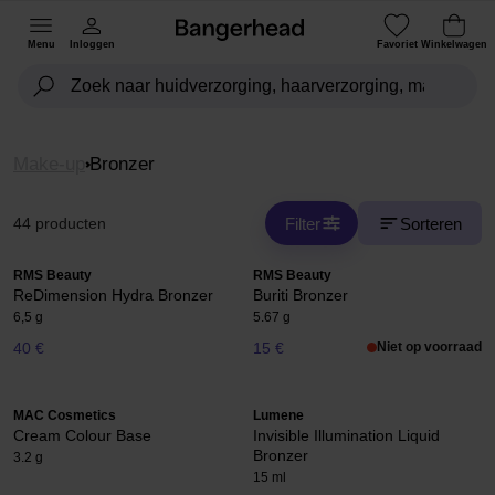
Menu
Inloggen
Favoriet
Winkelwagen
Make-up
Bronzer
Filter
Sorteren
44 producten
RMS Beauty
RMS Beauty
ReDimension Hydra Bronzer
Buriti Bronzer
6,5 g
5.67 g
40 €
15 €
Niet op voorraad
MAC Cosmetics
Lumene
Cream Colour Base
Invisible Illumination Liquid
Bronzer
3.2 g
15 ml