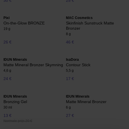
30 €
25 €
Pixi
MAC Cosmetics
On-the-Glow BRONZE
Skinfinish Sunstruck Matte
Bronzer
19 g
8 g
26 €
46 €
IDUN Minerals
IsaDora
Matte Mineral Bronzer Skymning
Contour Stick
4,6 g
5,5 g
24 €
17 €
IDUN Minerals
IDUN Minerals
Bronzing Gel
Matte Mineral Bronzer
30 ml
6 g
13 €
27 €
Normale prijs 20 €