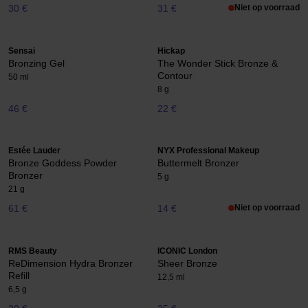
30 €
31 €
Niet op voorraad
Sensai
Hickap
Bronzing Gel
The Wonder Stick Bronze &
Contour
50 ml
8 g
46 €
22 €
Estée Lauder
NYX Professional Makeup
Bronze Goddess Powder
Buttermelt Bronzer
Bronzer
5 g
21 g
61 €
14 €
Niet op voorraad
RMS Beauty
ICONIC London
ReDimension Hydra Bronzer
Sheer Bronze
Refill
12,5 ml
6,5 g