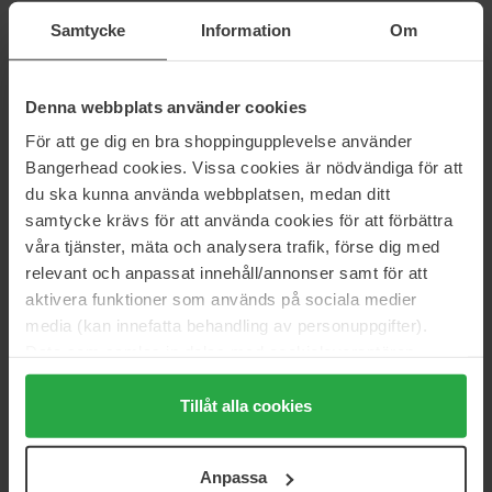
ICONIC London
ICONIC London
Samtycke
Information
Om
Instant Sunshine Bronzing
Bronzing Elixir Water Tint
Drops
28 ml
13 ml
Denna webbplats använder cookies
33 €
35 €
För att ge dig en bra shoppingupplevelse använder
Bangerhead cookies. Vissa cookies är nödvändiga för att
Lumene
Sensai
du ska kunna använda webbplatsen, medan ditt
Natural Glow Skin Tone
Silky Bronze Natural Veil
Perfector
Compact
samtycke krävs för att använda cookies för att förbättra
20 ml
Silky Bronze Natural Veil Compact
våra tjänster, mäta och analysera trafik, förse dig med
13 €
60 €
Niet op voorraad
relevant och anpassat innehåll/annonser samt för att
aktivera funktioner som används på sociala medier
media (kan innefatta behandling av personuppgifter).
Clarins
Lancôme
Data som samlas in delas med cookieleverantören.
Ever Bronze Compact Powder
Powder Bronzer
Genom att trycka på "Tillåt alla cookies" accepterar du
10 g
10 g
alla cookies, medan du under "Detaljer" kan anpassa
Tillåt alla cookies
43 €
59 €
användningen av cookies. Du kan när som helst återkalla
ditt samtycke. För mer information se vår Cookie Policy
IDUN Minerals
Sweed
Anpassa
samt vår Integritetspolicy.