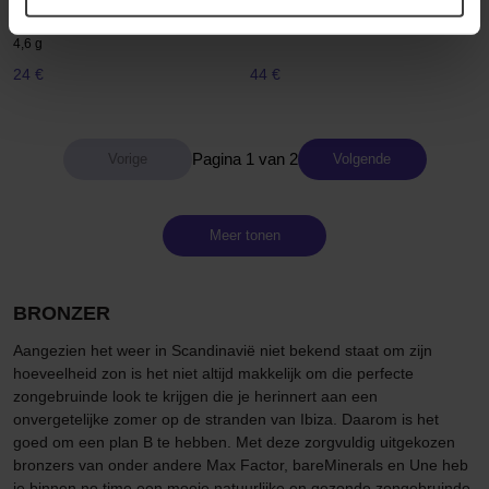
Shimmering Mineral Bronzer
The Bronzing Powder
Midsommar
10 g
4,6 g
24 €
44 €
Pagina 1 van 2
Volgende
Meer tonen
BRONZER
Aangezien het weer in Scandinavië niet bekend staat om zijn
hoeveelheid zon is het niet altijd makkelijk om die perfecte
zongebruinde look te krijgen die je herinnert aan een
onvergetelijke zomer op de stranden van Ibiza. Daarom is het
goed om een plan B te hebben. Met deze zorgvuldig uitgekozen
bronzers van onder andere Max Factor, bareMinerals en Une heb
je binnen no time een mooie natuurlijke en gezonde zongebruinde