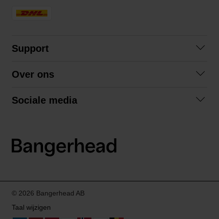
Support
Contact opnemen
Over ons
Veelgestelde vragen
Over ons
Algemene voorwaarden
Sociale media
Samenwerken
Retourneren
Facebook
Verzending
Privacybeleid
Instagram
LinkedIn
© 2026 Bangerhead AB
Taal wijzigen