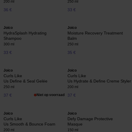
200 ml
250 ml
36 €
33 €
Joico
Joico
HydraSplash Hydrating
Moisture Recovery Treatment
Shampoo
Balm
300 ml
250 ml
33 €
35 €
Joico
Joico
Curls Like
Curls Like
Us Define & Seal Gelée
Us Hydrate & Define Creme Styler
250 ml
200 ml
37 €
Niet op voorraad
37 €
Joico
Joico
Curls Like
Defy Damage Protective
Us Smooth & Bounce Foam
Masque
200 ml
150 ml