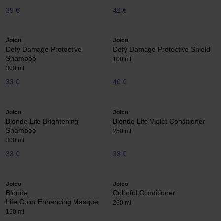
39 €
42 €
Joico
Joico
Defy Damage Protective
Defy Damage Protective Shield
Shampoo
100 ml
300 ml
33 €
40 €
Joico
Joico
Blonde Life Brightening
Blonde Life Violet Conditioner
Shampoo
250 ml
300 ml
33 €
33 €
Joico
Joico
Blonde
Colorful Conditioner
Life Color Enhancing Masque
250 ml
150 ml