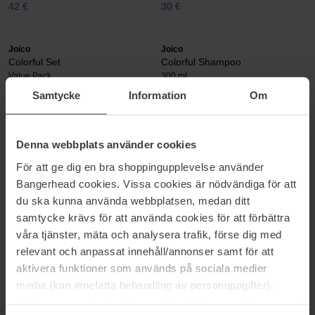
42 €
30 €
Joico
Joico
Colorful Set
Colorful Shampoo
Value Pack
300 ml
Samtycke
Information
Om
47 €
33 €
Normale prijs 52 €
Denna webbplats använder cookies
Pagina 1 van 4
Volgende
För att ge dig en bra shoppingupplevelse använder
Bangerhead cookies. Vissa cookies är nödvändiga för att
Meer tonen
du ska kunna använda webbplatsen, medan ditt
samtycke krävs för att använda cookies för att förbättra
våra tjänster, mäta och analysera trafik, förse dig med
JOICO
relevant och anpassat innehåll/annonser samt för att
aktivera funktioner som används på sociala medier
Joico ontwikkelt innovatieve haarverzorgingsproducten van de
media (kan innefatta behandling av personuppgifter).
hoogste kwaliteit. Door voortdurend nieuwe geavanceerde
Data som samlas in delas med cookieleverantören.
producten te ontwikkelen zoals shampoos, mousses en