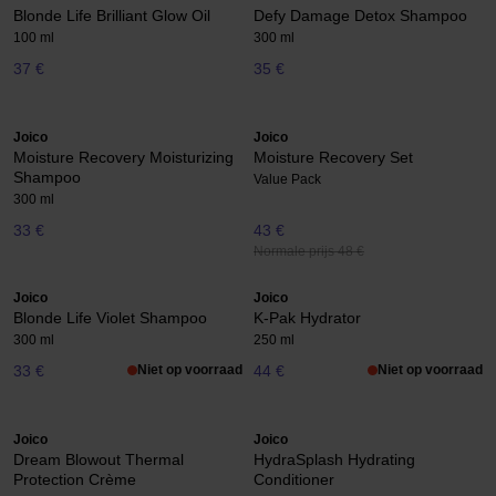
Blonde Life Brilliant Glow Oil
Defy Damage Detox Shampoo
100 ml
300 ml
37 €
35 €
Joico
Joico
Moisture Recovery Moisturizing
Moisture Recovery Set
Shampoo
Value Pack
300 ml
33 €
43 €
Normale prijs 48 €
Joico
Joico
Blonde Life Violet Shampoo
K-Pak Hydrator
300 ml
250 ml
33 €
Niet op voorraad
44 €
Niet op voorraad
Joico
Joico
Dream Blowout Thermal
HydraSplash Hydrating
Protection Crème
Conditioner