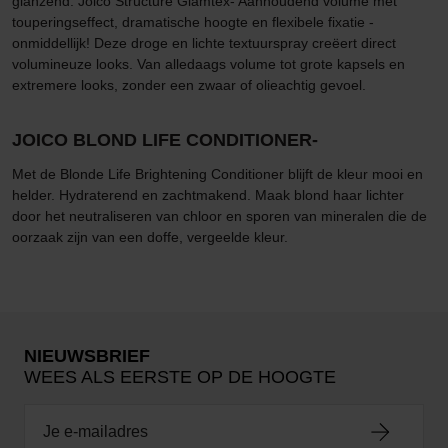
glanzend. Joico Structure Glamtex- Aanhoudend volume met
touperingseffect, dramatische hoogte en flexibele fixatie -
onmiddellijk! Deze droge en lichte textuurspray creëert direct
volumineuze looks. Van alledaags volume tot grote kapsels en
extremere looks, zonder een zwaar of olieachtig gevoel.
JOICO BLOND LIFE CONDITIONER-
Met de Blonde Life Brightening Conditioner blijft de kleur mooi en
helder. Hydraterend en zachtmakend. Maak blond haar lichter
door het neutraliseren van chloor en sporen van mineralen die de
oorzaak zijn van een doffe, vergeelde kleur.
NIEUWSBRIEF
WEES ALS EERSTE OP DE HOOGTE