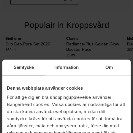
Populair in Kroppsvård
Biotherm
Clarins
Mol
Duo Deo Pure Set 2026
Radiance-Plus Golden Glow
Bl
Booster Face
150 ml
300
15 ml
25 €
23 €
30
Samtycke
Information
Om
Normale prijs 31 €
Normale prijs 35 €
Denna webbplats använder cookies
BADZOUT
För att ge dig en bra shoppingupplevelse använder
Je lichaam zal je dankbaar zijn voor dit zout van Dermalogica!
Bangerhead cookies. Vissa cookies är nödvändiga för att
Bevat zout van de Dode zee, algenextract en plant-enzymen in
du ska kunna använda webbplatsen, medan ditt
combinatie met reinigende etherische oliën van sandelhout,
lavendel en citroen. Gebruik als een polijstende lichaamsscrub of
samtycke krävs för att använda cookies för att förbättra
in een spierontspannend mineraalbad.
våra tjänster, mäta och analysera trafik, förse dig med
relevant och anpassat innehåll/annonser samt för att