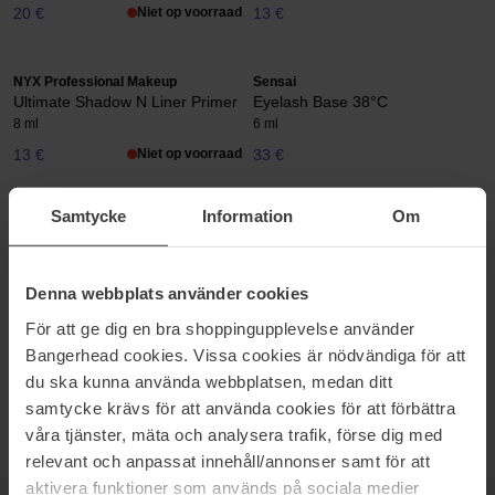
20 €
Niet op voorraad
13 €
NYX Professional Makeup
Sensai
Ultimate Shadow N Liner Primer
Eyelash Base 38°C
8 ml
6 ml
13 €
Niet op voorraad
33 €
Samtycke
Information
Om
OOGSCHADUWPRIMER
Oogprimers zijn kleine magische producten die je helpen bij het
Denna webbplats använder cookies
aanbrengen van de perfecte make-up. Oogprimers zorgen dat je
make-up beter blijft zitten en een oogschaduw krijgt hierdoor
För att ge dig en bra shoppingupplevelse använder
bijvoorbeeld een diepere kleur. Daarnaast beschermt het je make-
Bangerhead cookies. Vissa cookies är nödvändiga för att
up tegen de vettige oogleden die je make-up er snel rommelig uit
du ska kunna använda webbplatsen, medan ditt
kunnen laten zien. Een echte eye saver!
samtycke krävs för att använda cookies för att förbättra
våra tjänster, mäta och analysera trafik, förse dig med
relevant och anpassat innehåll/annonser samt för att
aktivera funktioner som används på sociala medier