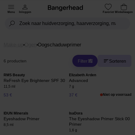
Menu
Inloggen
Favoriet
Winkelwagen
Make-up
Ogen
Oogschaduwprimer
Filter
Sorteren
6 producten
RMS Beauty
Elizabeth Arden
ReFresh Eye Brightener SPF 30
Advanced
11,5 ml
7 g
53 €
37 €
Niet op voorraad
IDUN Minerals
IsaDora
Eyeshadow Primer
The Eyeshadow Primer Stick 00
Primer
8,5 ml
1,6 g