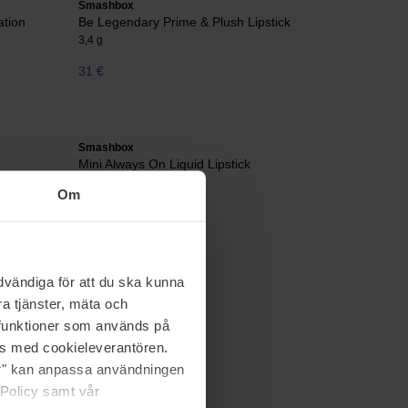
Smashbox
ation
Be Legendary Prime & Plush Lipstick
3,4 g
31 €
Smashbox
Mini Always On Liquid Lipstick
0,9 ml
Om
16 €
vändiga för att du ska kunna
a tjänster, mäta och
a funktioner som används på
as med cookieleverantören.
jer" kan anpassa användningen
 Policy samt vår