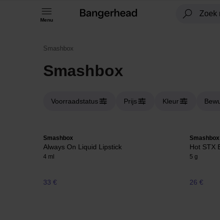
Menu
Smashbox
Smashbox
Voorraadstatus
Prijs
Kleur
Bewu
Smashbox
Smashbox
Always On Liquid Lipstick
Hot STX B
4 ml
5 g
33 €
26 €