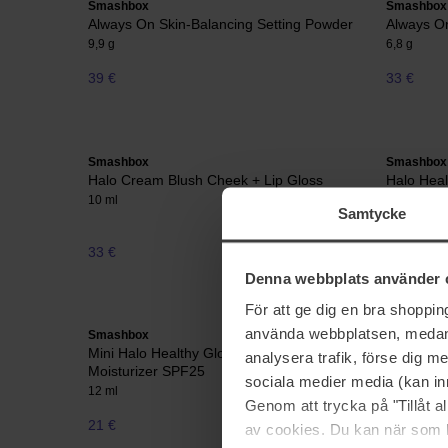
Smashbox
Smashbox
Always On Skin-Balancing Setting Powder
Always O
9,9 g
6,8 g
39 €
33 €
Smashbox
Smashbox
Halo Cream Blush Cheek + Lip Gloss
Halo Heal
Moisturiz
10 ml
Samtycke
40 ml
33 €
48 €
Denna webbplats använder 
För att ge dig en bra shoppi
använda webbplatsen, medan d
Smashbox
Mini Halo Healthy Glow All-In-One Tinted
analysera trafik, förse dig 
Moisturizer SPF25
sociala medier media (kan in
12 ml
Genom att trycka på "Tillåt 
21 €
av cookies. Du kan när som h