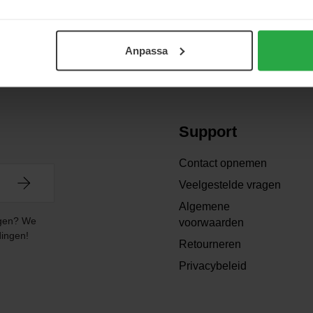
Anpassa
Support
Contact opnemen
Veelgestelde vragen
Algemene
angen? We
voorwaarden
dingen!
Retourneren
Privacybeleid