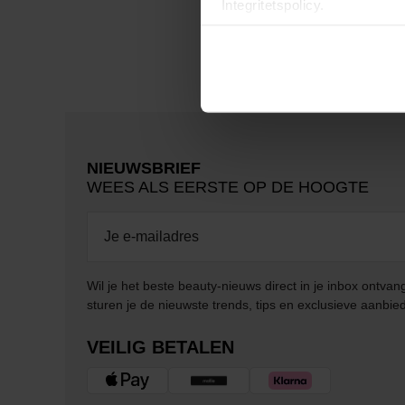
Integritetspolicy.
NIEUWSBRIEF
WEES ALS EERSTE OP DE HOOGTE
Wil je het beste beauty-nieuws direct in je inbox ontv
sturen je de nieuwste trends, tips en exclusieve aanbie
VEILIG BETALEN