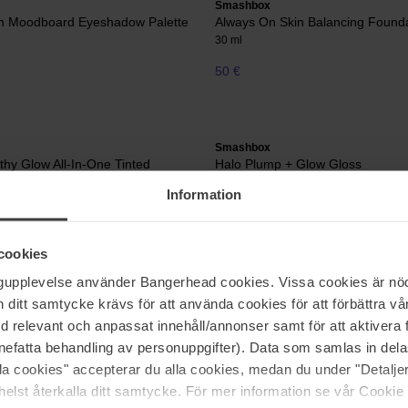
Smashbox
n Moodboard Eyeshadow Palette
Always On Skin Balancing Found
30 ml
50 €
Smashbox
thy Glow All-In-One Tinted
Halo Plump + Glow Gloss
er SPF25
4,6 ml
Information
28 €
cookies
ngupplevelse använder Bangerhead cookies. Vissa cookies är nöd
itt samtycke krävs för att använda cookies för att förbättra vår
med relevant och anpassat innehåll/annonser samt för att aktiver
nefatta behandling av personuppgifter). Data som samlas in del
alla cookies" accepterar du alla cookies, medan du under "Detal
elst återkalla ditt samtycke. För mer information se vår Cookie