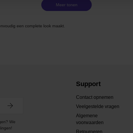
Meer tonen
nvoudig een complete look maakt.
Support
Contact opnemen
Veelgestelde vragen
Algemene
angen? We
voorwaarden
dingen!
Retourneren