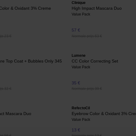
Clinique
Color & Oxidant 3% Creme
High Impact Mascara Duo
Value Pack
57 €
js 23 €
Normale prijs 63 €
Lumene
re Top Coat + Bubbles Only 345
CC Color Correcting Set
Value Pack
35 €
js 32 €
Normale prijs 39 €
RefectoCil
act Mascara Duo
Eyebrow Color & Oxidant 3% Cr
Value Pack
13 €
js 56 €
Normale prijs 13 €