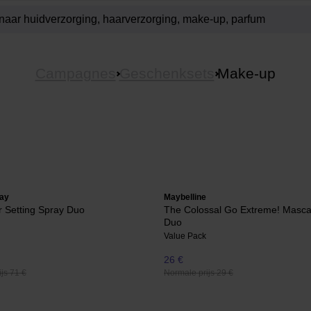
Campagnes
Geschenksets
Make-up
ay
Maybelline
er Setting Spray Duo
The Colossal Go Extreme! Masca
Duo
Value Pack
26 €
js 71 €
Normale prijs 29 €