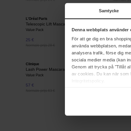
Samtycke
L'Oréal Paris
Lancôme
Telescopic Lift Mascara Black Duo
Hypnôse 
Denna webbplats använder 
Value Pack
Value Pack
För att ge dig en bra shoppi
25 €
76 €
använda webbplatsen, medan d
Normale prijs 28 €
Normale pri
analysera trafik, förse dig 
sociala medier media (kan in
Clinique
Clinique
Genom att trycka på "Tillåt 
Lash Power Mascara Duo
Pop Lip &
av cookies. Du kan när som h
Value Pack
Value Pack
Integritetspolicy.
57 €
55 €
Normale prijs 63 €
Normale pri