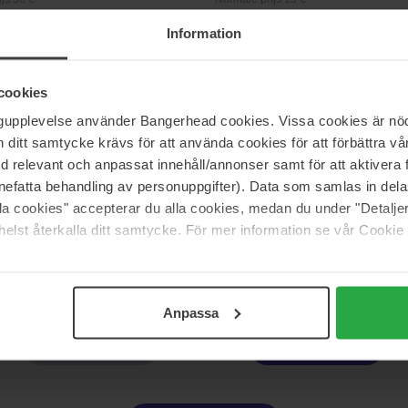
Information
Clinique
Waterproof Mascara Duo
Almost Lipstick Black Honey Duo
cookies
Value Pack
ngupplevelse använder Bangerhead cookies. Vissa cookies är nöd
45 €
itt samtycke krävs för att använda cookies för att förbättra vår
js 85 €
Normale prijs 50 €
med relevant och anpassat innehåll/annonser samt för att aktiver
nefatta behandling av personuppgifter). Data som samlas in del
Essie
alla cookies" accepterar du alla cookies, medan du under "Detal
 Cheek Oil Black Honey Duo
Fairy Tailor & Top Coat
elst återkalla ditt samtycke. För mer information se vår Cookie
Value Pack
23 €
js 61 €
Normale prijs 26 €
Anpassa
Pagina 1 van 4
Volgende