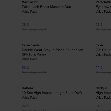
Max Factor
RefectoCil
False Lash Effect Mascara Duo
Eyebrow 
Value Pack
Value Pack
28 €
21 €
Normale prijs 31 €
Normale pri
Estée Lauder
Essie
Double Wear Stay-In-Place Foundation
Gel Coutu
SPF10 & Pump
Value Pack
Value Pack
56 €
29 €
Normale prijs 62 €
Normale pri
IsaDora
Clinique
10 Sec High Impact Length & Lift DUO
High Imp
Value Pack
Value Pack
22 €
51 €
Normale prijs 24 €
Normale pri