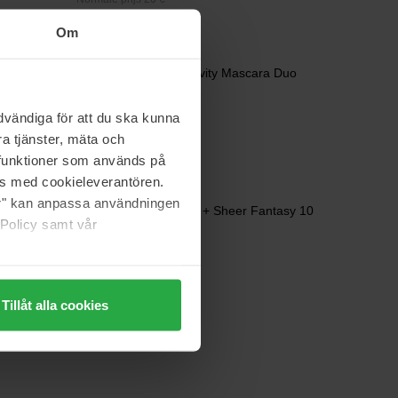
Om
Clinique
High Impact Zero Gravity Mascara Duo
Value Pack
vändiga för att du ska kunna
65 €
a tjänster, mäta och
Normale prijs 73 €
a funktioner som används på
as med cookieleverantören.
Essie
jer" kan anpassa användningen
Gel Couture Top Coat + Sheer Fantasy 10
 Policy samt vår
Value Pack
23 €
Normale prijs 26 €
Tillåt alla cookies