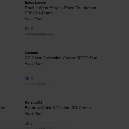
Estée Lauder
Double Wear Stay-In-Place Foundation
SPF10 & Pump
Value Pack
61 €
Normale prijs 68 €
Lumene
CC Color Correcting Cream SPF20 Duo
Value Pack
35 €
Normale prijs 39 €
RefectoCil
eme
Eyebrow Color & Oxidant 3% Creme
Value Pack
18 €
Normale prijs 20 €