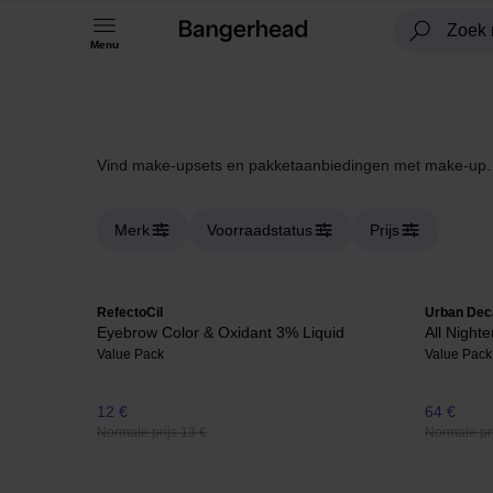
Menu
Vind make-upsets en pakketaanbiedingen met make-up.
Merk
Voorraadstatus
Prijs
RefectoCil
Urban Dec
Eyebrow Color & Oxidant 3% Liquid
All Night
Value Pack
Value Pack
12 €
64 €
Normale prijs 13 €
Normale pri