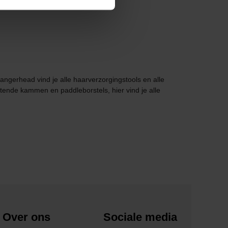
angerhead vind je alle haarverzorgingstools en alle
ttende kammen en paddleborstels, hier vind je alle
Over ons
Sociale media