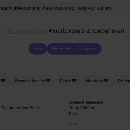
Haarverzorging
Haarborstels & toebehoren
Kam
Haarborstels & kammen
Bewuste keuzes
Finish
Haartype
Produ
System Professional
 Treatment And Shine
Pump 1000 ml
1 pcs
11 €