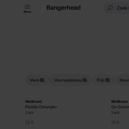
Menu
Merk
Voorraadstatus
Prijs
Kleur
WetBrush
WetBrush
Paddle Detangler
Go Green
1 pcs
1 pcs
11 €
20 €