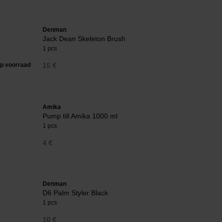
Denman
Jack Dean Skeleton Brush
1 pcs
op voorraad
15 €
Amika
Pump till Amika 1000 ml
1 pcs
4 €
Denman
D6 Palm Styler Black
1 pcs
10 €