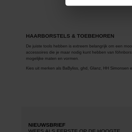
HAARBORSTELS & TOEBEHOREN
De juiste tools hebben is extreem belangrijk om een mooi
accessoires die je maar nodig kunt hebben van föhnborste
mogelijke maten en vormen.
Kies uit merken als BaByliss, ghd, Glanz, HH Simonsen 
NIEUWSBRIEF
WEES ALS EERSTE OP DE HOOGTE