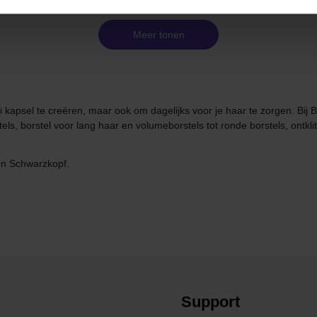
Meer tonen
 kapsel te creëren, maar ook om dagelijks voor je haar te zorgen. Bij B
ls, borstel voor lang haar en volumeborstels tot ronde borstels, ontkli
en Schwarzkopf.
Support