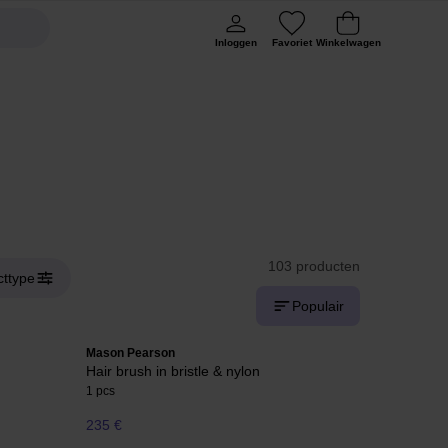
Inloggen
Favoriet
Winkelwagen
103 producten
cttype
Populair
Mason Pearson
Hair brush in bristle & nylon
1 pcs
235 €