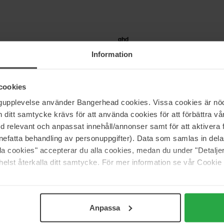
ghd
c Paddle Brush
Paddle Brush
Information
 Paddle Brush
1 pcs
35 €
cookies
ngupplevelse använder Bangerhead cookies. Vissa cookies är nöd
itt samtycke krävs för att använda cookies för att förbättra vår
Briogeo
med relevant och anpassat innehåll/annonser samt för att aktiver
istle Paddle Brush
Scalp Revival™ Stimulating Ther
Massager
nefatta behandling av personuppgifter). Data som samlas in del
1 pcs
alla cookies" accepterar du alla cookies, medan du under "Detal
elst återkalla ditt samtycke. För mer information se vår Cookie
21 €
Pagina 1 van 5
Volgende
Anpassa