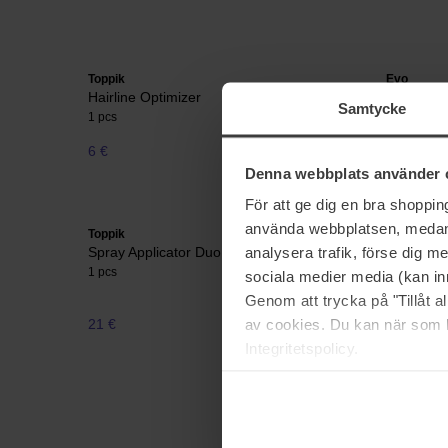
Toppik
Evo
Hairline Optimizer
Pete Ioni
Samtycke
1 pcs
Pete Ionic
6 €
41 €
Denna webbplats använder 
För att ge dig en bra shoppi
använda webbplatsen, medan d
Toppik
Evo
analysera trafik, förse dig 
Spray Applicator Duo
Conrad Br
1 pcs
1 pcs
sociala medier media (kan in
Genom att trycka på "Tillåt 
av cookies. Du kan när som h
21 €
41 €
Integritetspolicy.