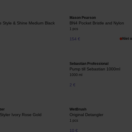
Mason Pearson
 Style & Shine Medium Black
BN4 Pocket Bristle and Nylon
1 pcs
154 €
Niet 
Sebastian Professional
Pump till Sebastian 1000ml
1000 ml
2 €
zer
WetBrush
tyler Ivory Rose Gold
Original Detangler
1 pcs
10 €