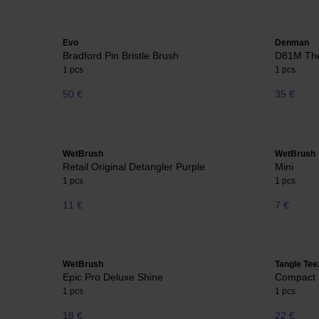
Evo
Denman
Bradford Pin Bristle Brush
D81M The
1 pcs
1 pcs
50 €
35 €
WetBrush
WetBrush
Retail Original Detangler Purple
Mini
1 pcs
1 pcs
11 €
7 €
WetBrush
Tangle Tee
Epic Pro Deluxe Shine
Compact S
1 pcs
1 pcs
18 €
22 €